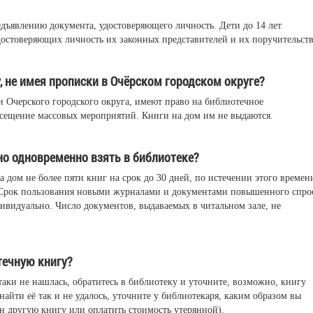
едъявлению документа, удостоверяющего личность. Дети до 14 лет
достоверяющих личность их законных представителей и их поручительств
, не имея прописки в Очёрском городском округе?
 Очерского городского округа, имеют право на библиотечное
осещение массовых мероприятий. Книги на дом им не выдаются.
но одновременно взять в библиотеке?
 дом не более пяти книг на срок до 30 дней, по истечении этого времен
 Срок пользования новыми журналами и документами повышенного спро
ивидуально. Число документов, выдаваемых в читальном зале, не
течную книгу?
аки не нашлась, обратитесь в библиотеку и уточните, возможно, книгу
найти её так и не удалось, уточните у библиотекаря, каким образом вы
н другую книгу или оплатить стоимость утерянной).