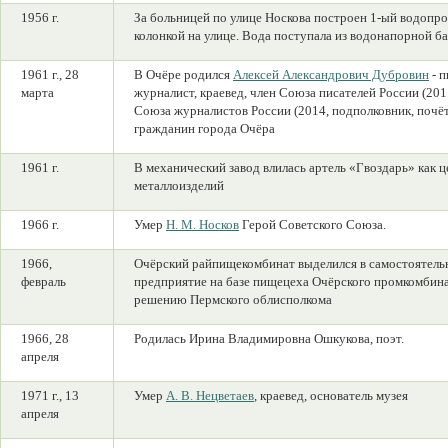
1956 г.
За больницей по улице Носкова построен 1-ый водопро
колонкой на улице. Вода поступала из водонапорной б
1961 г., 28
В Очёре родился
Алексей Александрович Дубровин
- п
марта
журналист, краевед, член Союза писателей России (201
Союза журналистов России (2014, подполковник, почё
гражданин города Очёра
1961 г.
В механический завод влилась артель «Гвоздарь» как ц
металлоизделий
1966 г.
Умер
Н. М. Носков
Герой Советского Союза.
1966,
Очёрский райпищекомбинат выделился в самостоятель
февраль
предприятие на базе пищецеха Очёрского промкомбина
решению Пермского облисполкома
1966, 28
Родилась Ирина Владимировна Ошкукова, поэт.
апреля
1971 г., 13
Умер
А. В. Нецветаев
, краевед, основатель музея
апреля