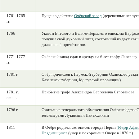
1761-1765
Пущен в действие
Очёрский завод
(деревянные корпуса
гг.
1766
Указом Вятского и Велико-Пермского епископа Варфол
получил свой духовный штат, состоявший из двух свя
диакона и 4 причётников.
1771-1777
Очёрский завод сдан в аренду на 6 лет графу Лазореву
гг.
1781 г.
Очёр причислен к Пермской губернии Оханского уезда 
Казанской губернии, Кунгурской провинции)
1781 г.,
Прибытие графа Александра Сергеевича Строганова
осень
1796 г.
Окончание генерального обмежевания Очёрской дачи 
землемерами Лукиным и Пантюхиным
1811
В Очёре родился летописец города Перми
Фёдор Афан
Прядильщиков
(умер и похоронен в Очёре в 1870 г.)