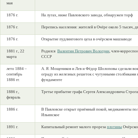
мая
1876 г.
На лугах, ниже Павловского завода, обнаружен торф
1876 г.
Перепись населения: жителей в Очёре около 5 тысяч, д
1876 г.
Открытие пудлингового цеха в очёрском машзаводе
1881 г., 22
Родился
Валентин Петрович Вологдин
, член-корреспо
марта
СССР
лето 1884 –
А. Я. Мощеников и Лев и Фёдор Шолоповы сделали вок
сентябрь
ограду из железных решеток с чугунными столбиками 
1886 гг.
фундаменте
1886 г.,
Третье прибытие графа Сергея Александровича Строга
февраль
1886 г.
В Павловске открыт приёмный покой, медикаменты пол
Ильинское
1891 г.
Капитальный ремонт малого прореза
плотины
Очёрско