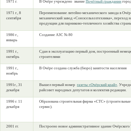
1971 г.
В Очёре учреждено звание
Почётный гражданин
горо
1971 г., 8
Переименование литейно-механического завода в Очёр
сентября
механический завод «Союзсельхозтехника», переход н
продукции для парниково-тепличного хозяйства стран
1986 г.,
Создание АЗС № 80
январь
1991 г.,
Сдан в эксплуатацию первый дом, построенный немец
октябрь
строителями
1991 г.,
В Очёре создана служба (бюро) занятости населения
ноябрь
1991г., 31
Вышел первый номер
газеты «Очёрский край»
. Учред
декабря
райсовет народных депутатов и коллектив редакции.
1996 г. 11
Образована строительная фирма «СТС» (строительные
декабря
сервис).
2001 гг.
Построено новое административное здание Очёрского