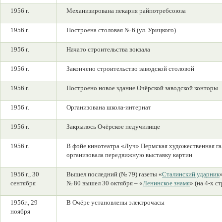
1956 г.
Механизирована пекарня райпотребсоюза
1956 г.
Построена столовая № 6 (ул. Урицкого)
1956 г.
Начато строительства вокзала
1956 г.
Закончено строительство заводской столовой
1956 г.
Построено новое здание Очёрской заводской конторы
1956 г.
Организована школа-интернат
1956 г.
Закрылось Очёрское педучилище
1956 г.
В фойе кинотеатра «Луч» Пермская художественная га
организовала передвижную выставку картин
1956 г., 30
Вышел последний (№ 79) газеты «
Сталинский ударник
сентября
№ 80 вышел 30 октября – «
Ленинское знамя
» (на 4-х с
1956г., 29
В Очёре установлены электрочасы
ноября