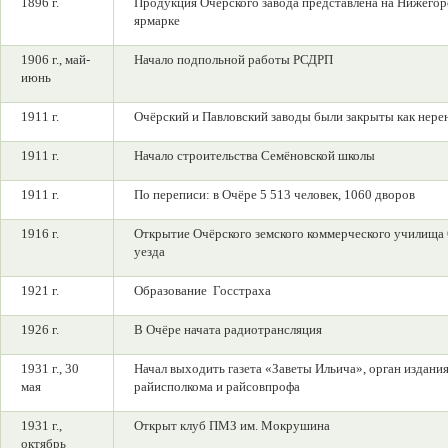
1896 г.
Продукция Очёрского завода представлена на Нижего
ярмарке
1906 г., май-
Начало подпольной работы РСДРП
июнь
1911 г.
Очёрский и Павловский заводы были закрыты как нере
1911 г.
Начало строительства Семёновской школы
1911 г.
По переписи: в Очёре 5 513 человек, 1060 дворов
1916 г.
Открытие Очёрского земского коммерческого училища
уезда
1921 г.
Образование Госстраха
1926 г.
В Очёре начата радиотрансляция
1931 г., 30
Начал выходить газета «Заветы Ильича», орган издани
мая
райисполкома и райсовпрофа
1931 г.,
Открыт клуб ПМЗ им. Мокрушина
октябрь