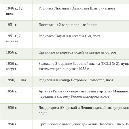
1946 г., 12
Родилась Людмила Юлиановна Шмырина, поэт
июля
1951 г.
Поставлены 2 водонапорные башни
1951 г., 7
Родилась Софья Алексеевна Якк, поэт
августа
1956 г.
Организован перевоз людей на катере на остров
1956 г.,
Заложено 2-е здание Заречной школы (ОСШ № 2), пуще
август
эксплуатацию оно уже в1958 г.
1956, 11 мая
Родился Александр Петрович Злыгостев, поэт
1956 г.
Артель «Работник» переименована в артель «Машинос
передана в систему Росметаллопрокатсоюз
1956 г.
Два детдома (Очёрский и Ленинградский, эвакуированн
один
1956 г.
Организовано автобусное движение Павловск–Очёр–