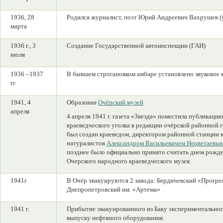
1936, 28
Родился журналист, поэт Юрий Андреевич Вахрушев (у
марта
1936 г., 3
Создание Государственной автоинспекции (ГАИ)
июля
1936 –1937
В бывшем строгановком амбаре установлено звуковое 
гг.
1941, 4
Образован
Очёрский музей
апреля
4 апреля 1941 г. газета «Звезда» поместила публикаци
краеведческого уголка в редакции очёрской районной г
был создан краеведом, директором районной станции
натуралистов
Александром Васильевичем Нецветаевы
позднее было официально принято считать днем рожд
Очерского народного краеведческого музея.
1941г
В Очёр эвакуируются 2 завода: Бердичевский «Прогре
Днепропетровский им. «Артема»
1941 г.
Прибытие эвакуированного из Баку экспериментальног
выпуску нефтяного оборудования.