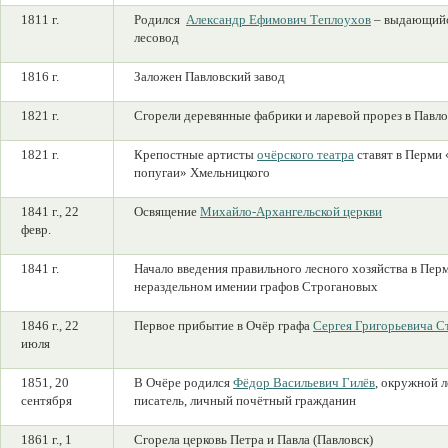
1811 г.
Родился
Александр Ефимович Теплоухов
– выдающийс
лесовод
1816 г.
Заложен Павловский завод
1821 г.
Сгорели деревянные фабрики и ларевой прорез в Павло
1821 г.
Крепостные артисты
очёрского театра
ставят в Перми
попугаи» Хмельницкого
1841 г., 22
Освящение
Михайло-Архангельской церкви
февр.
1841 г.
Начало введения правильного лесного хозяйства в Пер
нераздельном имении графов Строгановых
1846 г., 22
Первое прибытие в Очёр графа
Сергея Григорьевича С
июля
1851, 20
В Очёре родился
Фёдор Васильевич Гилёв
, окружной 
сентября
писатель, личный почётный гражданин
1861 г., 1
Сгорела церковь Петра и Павла (Павловск)