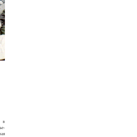
, в
ъе­
вая