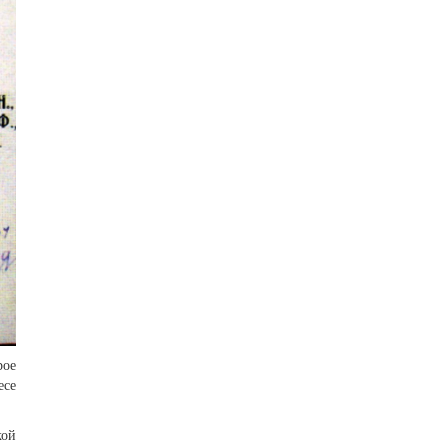
рое
есе
кой