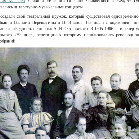
вич Мальцев
. Ставили «Евгений Онегин» Чайковского и «Фауст» Гу
авались литературно-музыкальные концерты.
создали свой театральный кружок, который существовал одновременно
 Иван и Василий Верещагины и В. Ипанов. Начинали с водевилей, по
дись», «Бедность не порок» А. Н. Островского. В 1905-1906 гг. в реперту
орького «На дне», репетиции к которому использовались революцио
обраний.