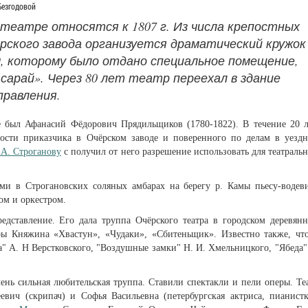
Безгодовой
театре относятся к 1807 г. Из числа крепос­тных
рского завода организуется драматический кружок
, которому было отдано специальное помещение,
арай». Через 80 лет театр перее­хал в здание
правления.
 был Афанасий Фёдорович Прядильщиков (1780-1822). В течение 20 л
ности приказчика в Очёрском заводе и поверенного по делам в уезд
 А. Строганову
с получил от него разрешение использовать для театраль
рми в Строгановских соляных амбарах на берегу р. Камы пьесу-водев
ом и оркестром.
редставление. Его дала труппа Очёрского театра в городском деревян
еры Княжина «Хвастун», «Чудаки», «Сбитеньщик». Известно также, чт
а" А. Н Верстковского, "Воздушные замки" Н. И. Хмельницкого, "Ябеда"
очень сильная любительская труппа. Ставили спектакли и пели оперы. Те
евич (скрипач) и Софья Васильевна (петербургская актриса, пианистк