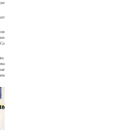
кие
вит
нов
ени
 Со
ва.
ова
ные
им