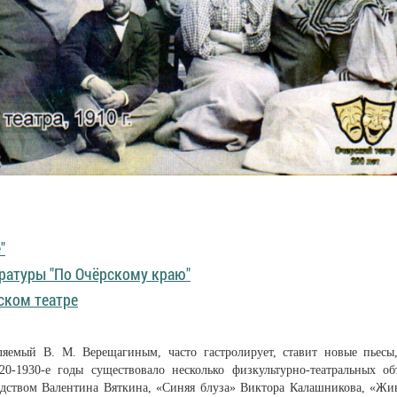
"
ратуры "По Очёрскому краю"
ском театре
ляемый В. М. Верещагиным, часто гастролирует, ставит новые пьесы
20-1930-е годы существовало несколько физкультурно-театральных об
дством Валентина Вяткина, «Синяя блуза» Виктора Калашникова, «Жи