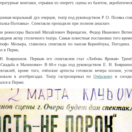
тературные монтажи, отрывки из оперетт, сцены из балетов, акробатичес
имая моральный дух очерцев, театр под руководством Р. О. Поляка ста
талка-Полтавка». Спектакли проходили при полном аншла­ге.
ли режиссеры Василий Михайло­вич Верещагин, Федор Иванович Воти
диев актер столичного театра. Самые известные постановки того врем
тюф» Мольера, стави­лись спектакли по пьесам Корнейчука, Погодина.
л в Пермь.
 Н. Бояршинов. Первым его спектак­лем стал «Любовь Яровая» Тренё
«Свадьба в Малиновке» В 60-е годы под руководством Е. Н. Бояршин
ектаклей, кроме того, очёоские артисты готовили вечера поэзии, уст
вова­ли в агитбригадах. Театр гастролировал по
Очёрскому
и соседн
ался в Перми.