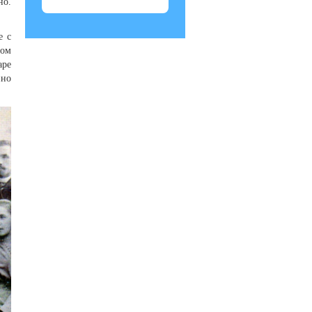
но.
е с
том
аре
нно