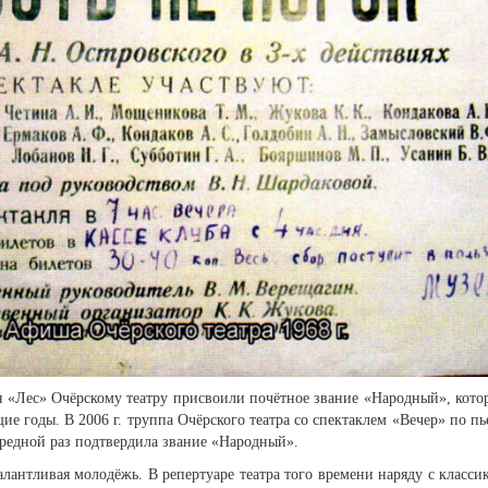
кля «Лес» Очёрскому театру присвоили почётное звание «Народный», кото
е годы. В 2006 г. труппа Очёрского театра со спектаклем «Вечер» по пь
ередной раз подтвердила звание «Народный».
талантливая молодёжь. В репертуа­ре театра того времени наряду с класси