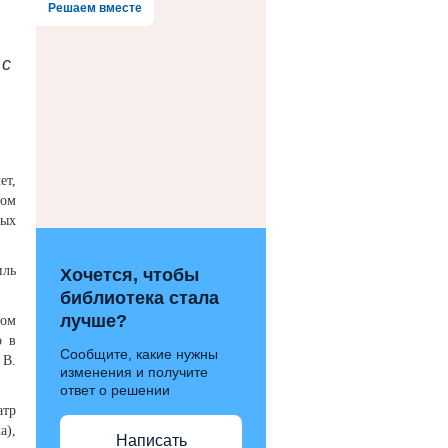
Решаем вместе
 с
ет,
ном
ных
иль
Хочется, чтобы
библиотека стала
лучше?
ном
о в
Сообщите, какие нужны
 В.
изменения и получите
ответ о решении
атр
а),
Написать