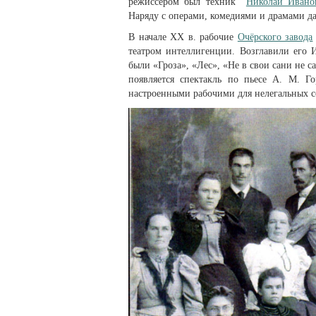
режиссером был техник
Николай Ивано
Наряду с операми, комедиями и драмами д
В начале XX в. рабочие
Очёрского завода
театром интеллигенции. Возгла­вили его
были «Гроза», «Лес», «Не в свои сани не са
появляется спектакль по пьесе А. М. Г
настроенными рабочими для нелегальных с