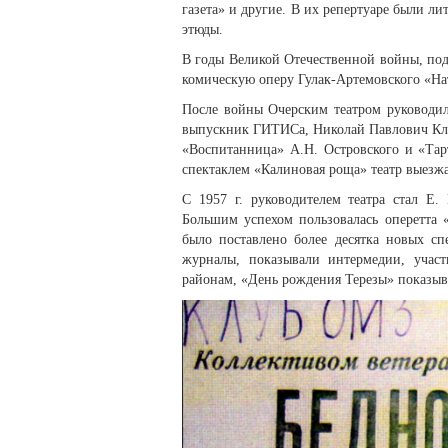
газета» и другие. В их репертуаре были ли
этюды.
В годы Великой Отечественной войны, подн
комическую оперу Гулак-Артемовского «На
После войны Очерским театром руководи
выпускник ГИТИСа, Николай Павлович Клав
«Воспитанница» А.Н. Островского и «Тар
спектаклем «Калиновая роща» театр выезжа
С 1957 г. руководителем театра стал Е.
Большим успехом пользовалась оперетта 
было поставлено более десятка новых сп
журналы, показывали интермедии, участ
районам, «День рождения Терезы» показыв