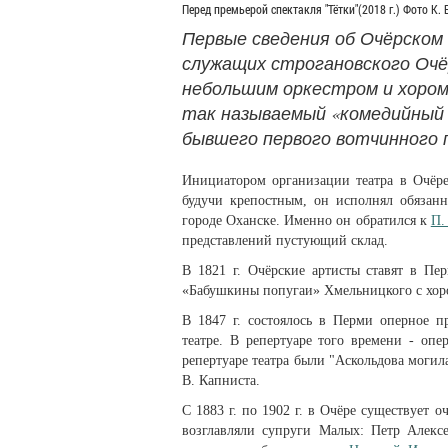
Перед премьерой спектакля "Тётки"(2018 г.) Фото К. 
Первые сведения об Очёрском 
служащих строгановского Очё
небольшим оркестром и хором
так называемый «комедийный с
бывшего первого вотчинного 
Инициатором организации театра в Очёре
будучи крепостным, он исполнял обязан
городе Оханске. Именно он обратился к
П.
представлений пустующий склад.
В 1821 г. Очёрские артисты ставят в Пе
«Бабушкины попугаи» Хмельницко­го с хор
В 1847 г. состоялось в Перми оперное п
театре. В репертуаре того времени - оп
репертуаре театра были "Аскольдова могил
В. Капниста.
С 1883 г. по 1902 г. в Очёре существует 
возглавляли супруги Малых: Петр Алексе