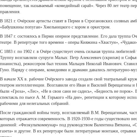
помещение, так называемый «комедийный сарай». Через 80 лет театр пер
правления.
В 1821 г. Очёрские артисты ставят в Перми в Строгановских соляных амб
«Бабушкины попугаи» Хмельницко­го с хором и оркестром.
В 1847 г. состоялось в Перми оперное представление. Его дала труппа О
театре. В репертуаре того времени - оперы Княжина «Хвастун», «Чудаки
С 1883 г. по 1902 г. в Очёре существует очень сильная труппа любителей
Труппу возглавляли супруги Малых: Петр Алексеевич (скрипач) и Софья 
пианистка), режиссером был техник Мальцев Николай Иванович. Стави
Гуно. Наряду с операми, комедиями и драмами давались литературно-му
В начале XX в. рабочие Очёрского завода создали свой театральный кру
театром интеллигенции. Возгла­вили его Иван и Василий Верещагины и 
были «Гроза», «Лес», «Не в свои сани не садись», «Бедность не порок». В
спектакль по пьесе А. М. Горького «На дне», репетиции к которому ис
рабочими для нелегальных собраний.
После гражданской войны театр, возглавляемый В.М. Верещагиным, часто
которых отражается современность. В 1920-1930-е годы существовало не
динений: «Физкульткоммунар» под руководством Валентина Вяткина, «
газета» и другие. В их репертуаре были литературные монтажи, отрывки 