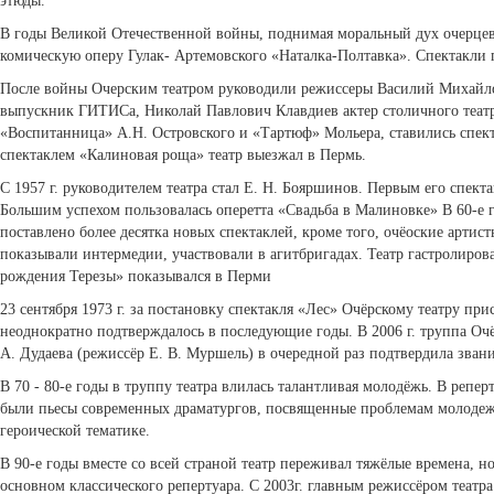
этюды.
В годы Великой Отечественной войны, поднимая моральный дух очерцев,
комическую оперу Гулак- Артемовского «Наталка-Полтавка». Спектакли 
После войны Очерским театром руководили режиссеры Василий Михайл
выпускник ГИТИСа, Николай Павлович Клавдиев актер столичного театр
«Воспитанница» А.Н. Островского и «Тартюф» Мольера, стави­лись спек
спектаклем «Калиновая роща» театр выезжал в Пермь.
С 1957 г. руководителем театра стал Е. Н. Бояршинов. Первым его спекта
Большим успехом пользовалась оперетта «Свадьба в Малиновке» В 60-е
поставлено более десятка новых спектаклей, кроме того, очёоские артис
показывали интермедии, участвова­ли в агитбригадах. Театр гастролиро
рождения Терезы» показывался в Перми
23 сентября 1973 г. за постановку спектакля «Лес» Очёрскому театру пр
неоднократно подтвержда­лось в последующие годы. В 2006 г. труппа Очё
А. Дудаева (режиссёр Е. В. Муршель) в очередной раз подтвердила зван
В 70 - 80-е годы в труппу театра влилась талантливая молодёжь. В реперт
были пьесы современных драма­тургов, посвященные проблемам молодеж
героической тематике.
В 90-е годы вместе со всей страной театр переживал тяжёлые времена, н
основном классического репертуа­ра. С 2003г. главным режиссёром театра