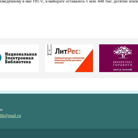
зведённому в мае 1917г., в майорате оставалось 1 млн. 448 тыс. десятин земли
а»
lib@mail.ru