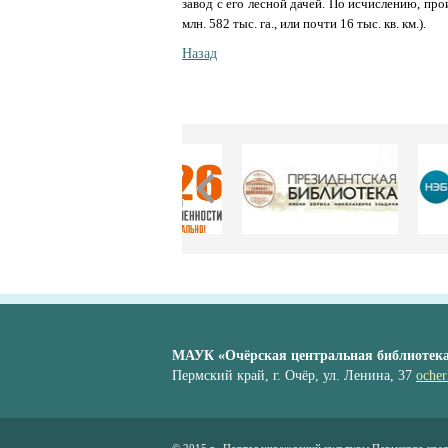
завод с его лесной дачей. По исчислению, прои
млн. 582 тыс. га., или почти 16 тыс. кв. км.).
Назад
МАУК «Очёрская центральная библиотек
Пермский край, г. Очёр, ул. Ленина, 37
ocher