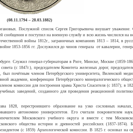
(08.11.1794 – 28.03.1882)
огановых. Послужной список Сергея Григорьевича внушает уважение.
ей сообщения и поступил на военную службу и всю жизнь числился на н
ечественной войны 1812г., заграничных компаниях 1813 – 1814, в русс
 войне 1853-1856 гг. Дослужился до чинов генерала от кавалерии, генер
бурге. Служил генерал-губернаторам в Риге, Минске, Москве (1859-186
совета (с 1847г.), председателем Комитета железных дорог, председате
а, был почётным членом Петербургского университета, Виленской меди
овной академии, конференции Петербургского минералогического общес
леном комиссии для построения храма Христа Спасителя (с 1837); в 182
 учебных заведений, созданного для проведения реакционной политик
ава 1828, перестроившего образование на узко сословных началах
ровавшего автономию университетов. Его считали покровителем нау
опечителем Московского учебного округа и вместе с тем Московск
сковского общества истории и древностей российских (1837-1874). 
зидентом (с 1859) Археологической комиссии. В 1825 г. основал на с