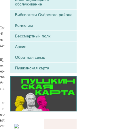
обслуживание
Библиотеки Очёрского района
Коллегам
 Он
ей.
Бессмертный полк
ко-
ал-
Архив
Обратная связь
0),
лем
Пушкинская карта
ко-
тва
6г.
и в
, и
к и
ого
Был
вои