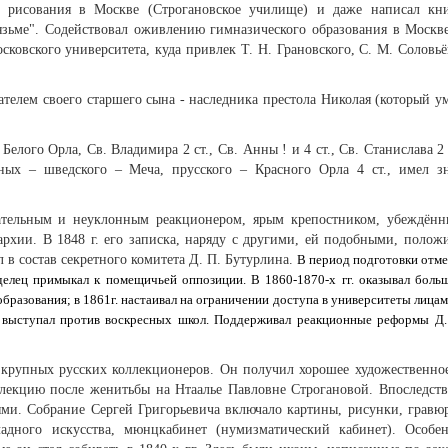
о рисования в Москве (Строгановское училище) и даже написал кн
зьме". Содействовал оживлению гимназического образования в Москв
сковского университета, куда привлек Т. Н. Грановского, С. М. Соловьё
ателем своего старшего сына - наследника престола Николая (который у
Белого Орла, Св. Владимира 2 ст., Св. Анны ! и 4 ст., Св. Станислава 2 
нных – шведского – Меча, прусского – Красного Орла 4 ст., имел з
вательным и неуклонным реакционером, ярым крепостником, убеждён
рхии. В 1848 г. его записка, наряду с другими, ей подобными, полож
 в состав секретного комитета Д. П. Бутурлина.
В период подготовки отм
делец примыкал к помещичьей оппозиции. В 1860-1870-х гг. оказывал боль
образования; в 1861г. настаивал на ограничении доступа в университеты лицам
. выступал против воскресных школ. Поддерживал реакционные реформы Д.
 крупных русских коллекционеров. Он получил хорошее художественно
лекцию после женитьбы на Нтаалье Павловне Строгановой. Впоследст
и. Собрание Сергей Григорьевича включало картины, рисунки, гравю
ладного искусства, мюнцкабинет (нумизматический кабинет). Особе