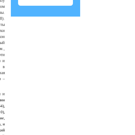
азу
ром
лы.
8).
иты
тки
кон
ный
м.,
рти
) и
и в
ная
р –
м и
лии
4),
0),
ие,
, и
кий