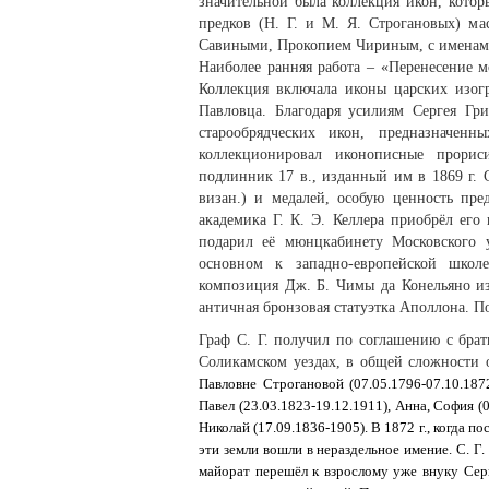
значительной была коллекция икон, которы
предков (Н. Г. и М. Я. Строгановых) 
Савиными, Прокопием Чириным, с именами
Наиболее ранняя работа – «Перенесение 
Коллекция включала иконы царских изогр
Павловца. Благодаря усилиям Сергея Гр
старообрядческих икон, предназначе
коллекционировал иконописные прори
подлинник 17 в., изданный им в 1869 г. С
визан.) и медалей, особую ценность пр
академика Г. К. Э. Келлера приобрёл его
подарил её мюнцкабинету Московского у
основном к западно-европейской школ
композиция Дж. Б. Чимы да Конельяно из
античная бронзовая статуэтка Аполлона. П
Граф С. Г. получил по соглашению с бра
Соликамском уездах, в общей сложности 
Павловне Строгановой (07.05.1796-07.10.187
Павел (23.03.1823-19.12.1911), Анна, София (0
Николай (17.09.1836-1905). В 1872 г., когда п
эти земли вошли в нераздельное имение. С. Г.
майорат перешёл к взрослому уже внуку Сер