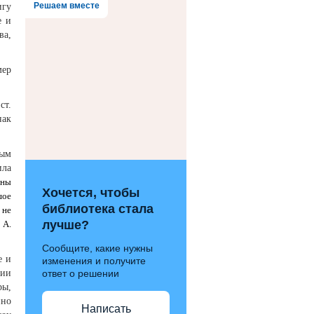
Решаем вместе
игу
е и
ва,
мер
ст.
нак
ным
ила
ены
Хочется, чтобы
шое
библиотека стала
 не
лучше?
 А.
Сообщите, какие нужны
е и
изменения и получите
ответ о решении
вии
ры,
нно
Написать