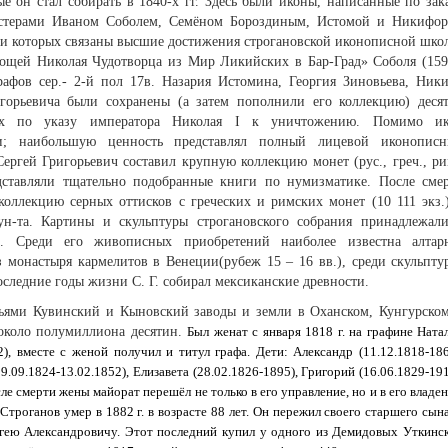
е он стал собирать в 1840-х гг. Здесь были иконы, написанные по зак
мастерами Иваном Соболем, Семёном Бороздиным, Истомой и Никифо
 которых связаны высшие достижения строгановской иконописной шко
мощей Николая Чудотворца из Мир Ликийских в Бар-Град» Соболя (159
афов сер.- 2-й пол 17в. Назария Истомина, Георгия Зиновьева, Ник
игорьевича были сохранены (а затем пополнили его коллекцию) деся
нных по указу императора Николая I к уничтожению. Помимо и
си; наибольшую ценность представлял полный лицевой иконопис
ергей Григорьевич составил крупную коллекцию монет (рус., греч., ри
едставляли тщательно подобранные книги по нумизматике. После сме
 коллекцию серных оттисков с греческих и римских монет (10 111 экз.
н-та. Картины и скульптуры строгановского собрания принадлежал
е. Среди его живописных приобретений наиболее известна алтар
 монастыря кармелитов в Венеции(рубеж 15 – 16 вв.), среди скульпту
оследние годы жизни С. Г. собирал мексиканские древности.
тьями Кувинский и Кыновский заводы и земли в Оханском, Кунгурско
около полумиллиона десятин.
Был женат с января 1818 г. на графине Ната
2), вместе с женой получил и титул графа. Дети: Александр (11.12.1818-186
9.09.1824-13.02.1852), Елизавета (28.02.1826-1895), Григорий (16.06.1829-191
осле смерти жены майорат перешёл не только в его управление, но и в его владен
 Строганов умер в 1882 г. в возрасте 88 лет. Он пережил своего старшего сына
гею Александровичу. Этот последний купил у одного из Демидовых Уткинс