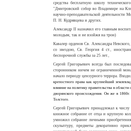
средства бесплатную школу техническог
"Дмитровский собор во Владимире на Кля
научно-преподавательской деятельности Мо
П. Н. Кудрявцева и других.
Александр II назначил его главным воспит
молодым, так и не взойжя на трон)
Кавалер орденов Св. Александра Невского, 
со звездою, Св. Георгия 4 ст., иностра
беспорочной службы за 25 лет.,
Сергей Григорьевич всегда был последо
сторонником ничем не ограниченной мона
начало периоду цензурного террора. Входил
крепостного права как крупнейший землевла
влияние на политику правительства в области 
дворянского происхождения. Он же в 1860г
Толстого.
Сергей Григорьевич принадлежал к числу
книжное собрание от отца и крупную кол
умножил собрание личными приобретениям
скульптуру, предметы декоративно прик