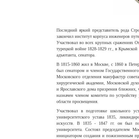
Последний яркий представитель рода Стр
закончил институт корпуса инженеров пут
Участвовал во всех крупных сражениях От
турецкой войне 1828-1829 гг., в Крымской
адъютанта, сенатора.
В 1815-1860 жил в Москве, с 1860 в Петер
был сенатором и членом Государственного 
Московского отделения мануфактур совет
хирургической академии, Московской дух
и Ярославского дома призрения ближних, ч
назначен членом комитета по устройству
области просвещения.
Участвовал в подготовке школьного уст
университетского устава 1835, ликвиди
искусств. В 1835 - 1847 гг. он был п
университета. Состоял председателем Мо
инициатором создания и пожизненным пре