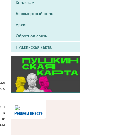
Коллегам
Бессмертный полк
Архив
Обратная связь
Пушкинская карта
кже
м с
ной
л в
Решаем вместе
ные
ном