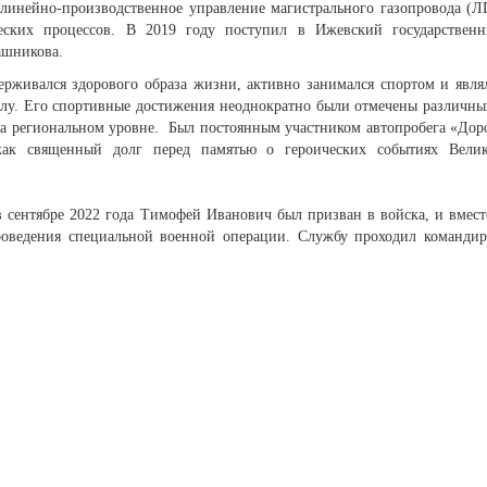
 линейно-производственное управление магистрального газопровода (
ских процессов. В 2019 году поступил в Ижевский государствен
ашникова.
живался здорового образа жизни, активно занимался спортом и явля
лу. Его спортивные достижения неоднократно были отмечены различн
на региональном уровне. Был постоянным участником автопробега «Дор
как священный долг перед памятью о героических событиях Вели
 сентябре 2022 года Тимофей Иванович был призван в войска, и вмест
роведения специальной военной операции. Службу проходил команди