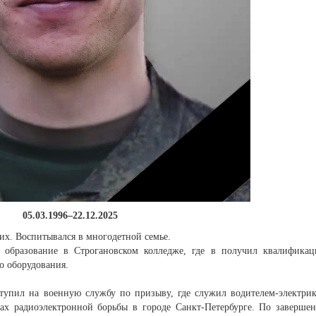
05.03.1996–22.12.2025
чих. Воспитывался в многодетной семье.
образование в Строгановском колледже, где в получил квалифика
о оборудования.
тупил на военную службу по призыву, где служил водителем-электри
ах радиоэлектронной борьбы в городе Санкт-Петербурге. По заверше