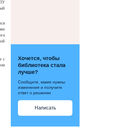
ЛПУ
ный
лся
ыми
ога
кой
Хочется, чтобы
е с
библиотека стала
ром
лучше?
Сообщите, какие нужны
изменения и получите
ответ о решении
Написать