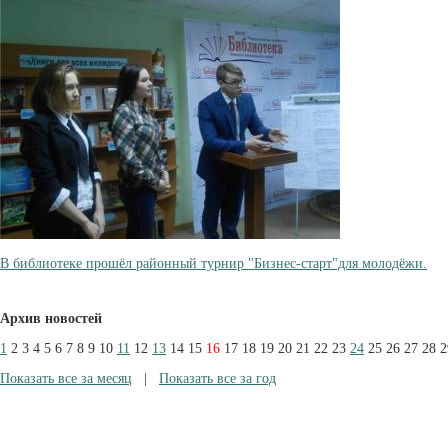
В библиотеке прошёл районный турнир "Бизнес-старт"для молодёжи.
Архив новостей
1
2
3
4
5
6
7
8
9
10
11
12
13
14
15
16
17
18
19
20
21
22
23
24
25
26
27
28
2
Показать все за месяц
|
Показать все за год