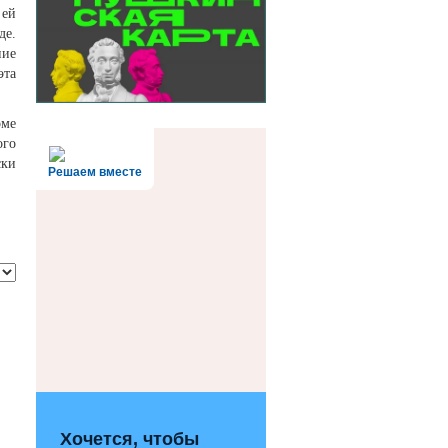
 ей
де.
ние
эта
оме
ого
ски
Решаем вместе
Хочется, чтобы