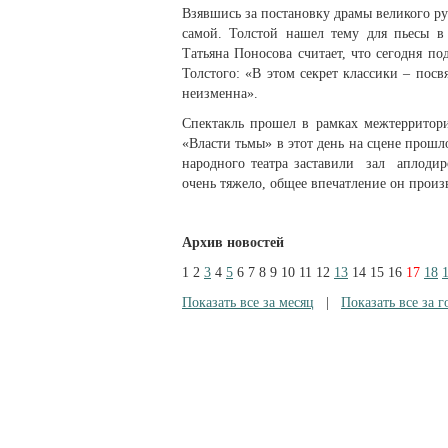
Взявшись за постановку драмы великого рус
самой. Толстой нашел тему для пьесы в
Татьяна Поносова считает, что сегодня по
Толстого: «В этом секрет классики – посв
неизменна».
Спектакль прошел в рамках межтерритори
«Власти тьмы» в этот день на сцене прош
народного театра заставили зал аплодиро
очень тяжело, общее впечатление он произ
Архив новостей
1
2
3
4
5
6
7
8
9
10
11
12
13
14
15
16
17
18
Показать все за месяц
|
Показать все за г