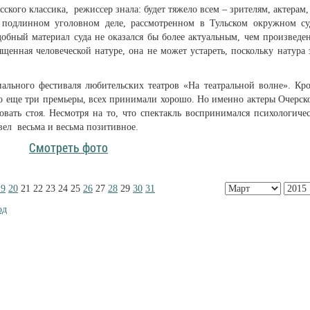
ского классика, режиссер знала: будет тяжело всем – зрителям, актерам,
 подлинном уголовном деле, рассмотренном в Тульском окружном су
добный материал суда не оказался бы более актуальным, чем произведе
ященная человеческой натуре, она не может устареть, поскольку натура 
ального фестиваля любительских театров «На театральной волне». Кр
ло еще три премьеры, всех принимали хорошо. Но именно актеры Очерск
вать стоя. Несмотря на то, что спектакль воспринимался психологиче
вел весьма и весьма позитивное.
Смотреть фото
19
20
21
22
23
24
25
26
27
28
29
30
31
од