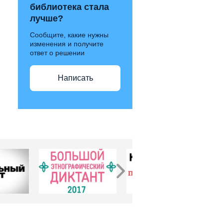
библиотека стала
лучше?
Сообщите, какие нужны
изменения и получите
ответ о решении
Написать