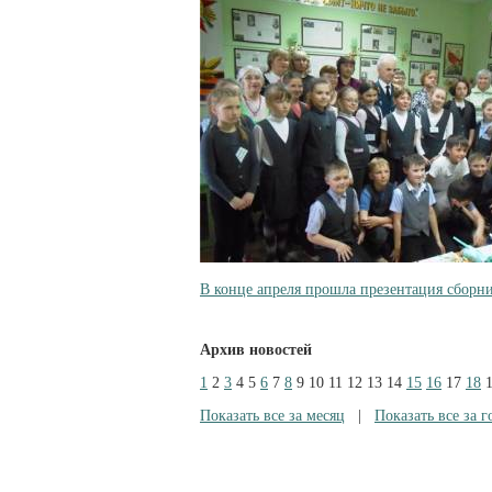
В конце апреля прошла презентация сборни
Архив новостей
1
2
3
4
5
6
7
8
9
10
11
12
13
14
15
16
17
18
Показать все за месяц
|
Показать все за г