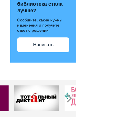
библиотека стала
лучше?
Сообщите, какие нужны
изменения и получите
ответ о решении
Написать