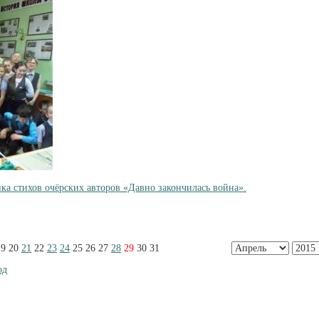
ка стихов очёрских авторов «Давно закончилась война».
19
20
21
22
23
24
25
26
27
28
29
30
31
од