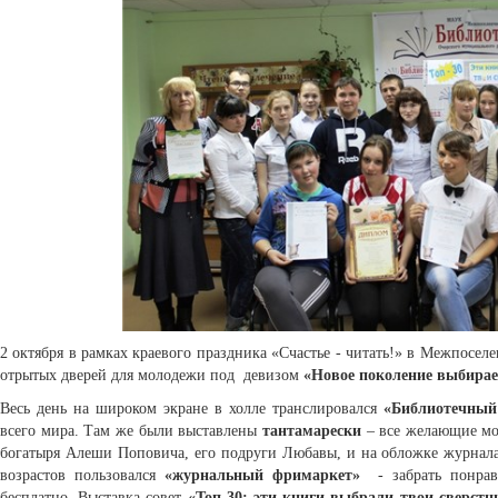
2 октября в рамках краевого праздника «Счастье - читать!» в Межпосел
отрытых дверей для молодежи под девизом
«Новое поколение выбирае
Весь день на широком экране в холле транслировался
«Библиотечный
всего мира. Там же были выставлены
тантамарески
– все желающие мо
богатыря Алеши Поповича, его подруги Любавы, и на обложке журнала
возрастов пользовался
«журнальный фримаркет»
- забрать понрав
бесплатно. Выставка-совет
«Топ-30: эти книги выбрали твои сверстн