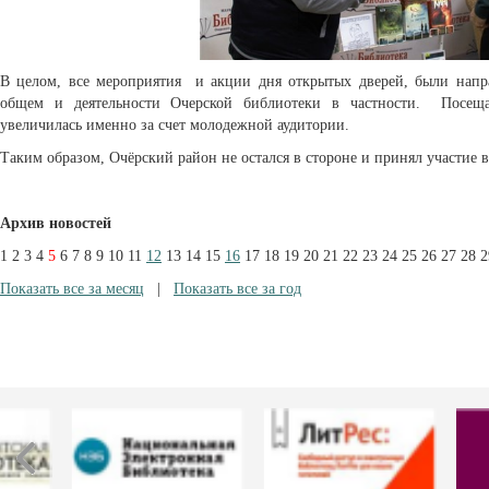
В целом, все мероприятия и акции дня открытых дверей, были напр
общем и деятельности Очерской библиотеки в частности. Посещ
увеличилась именно за счет молодежной аудитории.
Таким образом, Очёрский район не остался в стороне и принял участие 
Архив новостей
1
2
3
4
5
6
7
8
9
10
11
12
13
14
15
16
17
18
19
20
21
22
23
24
25
26
27
28
2
Показать все за месяц
|
Показать все за год