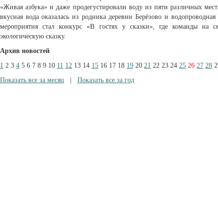
«Живая азбука» и даже продегустировали воду из пяти различных мес
вкусная вода оказалась из родника деревни Берёзово и водопроводная
мероприятия стал конкурс «В гостях у сказки», где команды на с
экологическую сказку.
Архив новостей
1
2
3
4
5
6
7
8
9
10
11
12
13
14
15
16
17
18
19
20
21
22
23
24
25
26
27
28
2
Показать все за месяц
|
Показать все за год