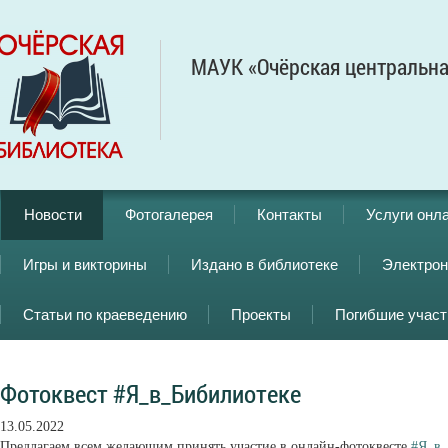
МАУК «Очёрская центральна
Новости
Фотогалерея
Контакты
Услуги онл
Игры и викторины
Издано в библиотеке
Электрон
Статьи по краеведению
Проекты
Погибшие учас
Фотоквест #Я_в_Бибилиотеке
13.05.2022
Предлагаем всем желающим принять участие в онлайн-фотоквесте
#Я_в_