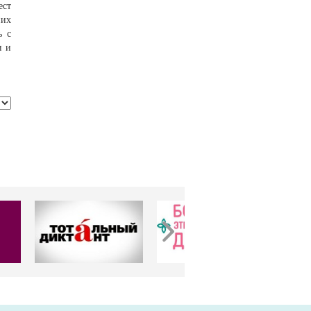
ест
них
ь с
и и