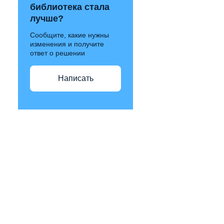
библиотека стала
лучше?
Сообщите, какие нужны
изменения и получите
ответ о решении
Написать