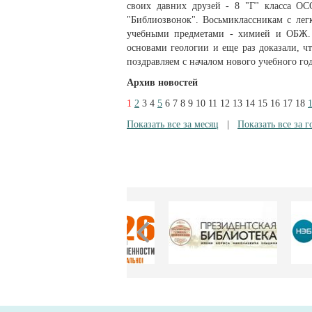
своих давних друзей - 8 "Г" класса 
"Библиозвонок". Восьмиклассникам с лег
учебными предметами - химией и ОБЖ. 
основами геологии и еще раз доказали, 
поздравляем с началом нового учебного го
Архив новостей
1
2
3
4
5
6
7
8
9
10
11
12
13
14
15
16
17
18
Показать все за месяц
|
Показать все за г