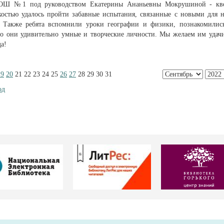
ОСОШ №1 под руководством Екатерины Ананьевны Мокрушиной - кв
костью удалось пройти забавные испытания, связанные с новыми для 
Также ребята вспомнили уроки географии и физики, познакомилис
что они удивительно умные и творческие личности. Мы желаем им удач
да!
19
20
21
22
23
24
25
26
27
28
29
30
31
од