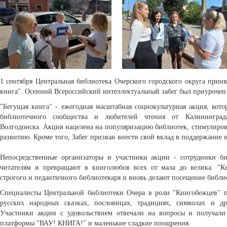
1 сентября Центральная библиотека Очерского городского округа прин
книга". Осенний Всероссийский интеллектуальный забег был приурочен 
"Бегущая книга" - ежегодная масштабная социокультурная акция, кото
библиотечного сообщества и любителей чтения от Калинингра
Волгодонска. Акция нацелена на популяризацию библиотек, стимулиров
развитию. Кроме того, Забег призван внести свой вклад в поддержание
Непосредственные организаторы и участники акции - сотрудники би
читателям и превращают в книголюбов всех от мала до велика. "К
строгого и педантичного библиотекаря и вновь делают посещение библи
Специалисты Центральной библиотеки Очера в роли "Книгобежцев" п
русских народных сказках, пословицах, традициях, символах и др
Участники акции с удовольствием отвечали на вопросы и получали
платформы "ВАУ! КНИГА!" и маленькие сладкие поощрения.