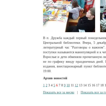
В п. Дружба каждый первый понедельник 
Центральной библиотеки. Вчера, 5 декаб
литературный час "Разговоры о важном". 
поступки называются манипуляцией и к че
Взрослые и дети обменяли прочитанную лит
не по графику ввиду праздничных дней. 
издания, внестационарный пункт библиоте
19:00.
Архив новостей
1
2
3
4
5
6
7
8
9
10
11
12
13
14
15
16
17
18
Показать все за месяц
|
Показать все за г