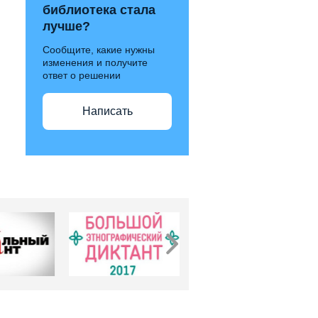
библиотека стала
лучше?
Сообщите, какие нужны
изменения и получите
ответ о решении
Написать