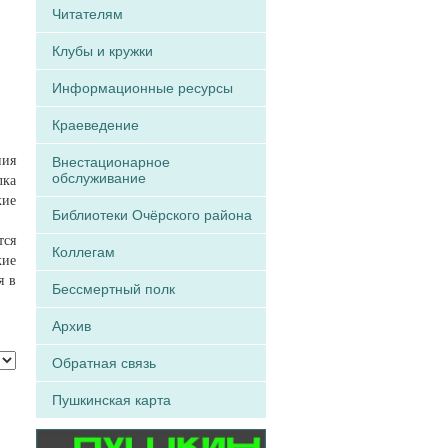
Читателям
Клубы и кружки
Информационные ресурсы
Краеведение
ния
Внестационарное
обслуживание
лка
кие
Библиотеки Очёрского района
тся
Коллегам
кие
я в
Бессмертный полк
Архив
Обратная связь
Пушкинская карта