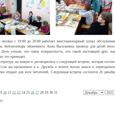
месяца с 19:00 до 20:00 работает внестационарный пункт обслужива
ря, библиотекарь абонемента Анна Васильевна провела для детей посе
Дети узнали, что такое толерантность, кто такой настоящий друг, ка
му это приводит.
ературу на новую и договорились о следующей встрече, которая состои
Если вы проживаете в п. Дружба и хотите читать книги и периодичес
ки открыт для всех читателей. Следующая встреча состоится 26 декабр
19
20
21
22
23
24
25
26
27
28
29
30
31
од