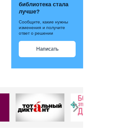
библиотека стала
лучше?
Сообщите, какие нужны
изменения и получите
ответ о решении
Написать