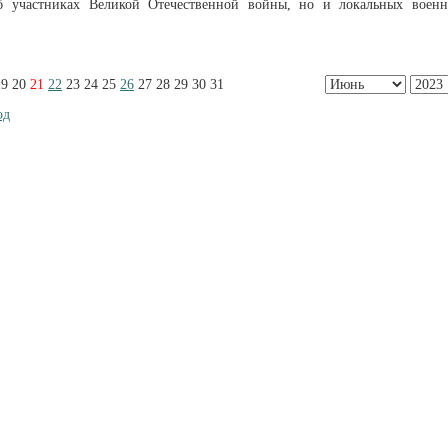
об участниках Великой Отечественной войны, но и локальных воен
19
20
21
22
23
24
25
26
27
28
29
30
31
од