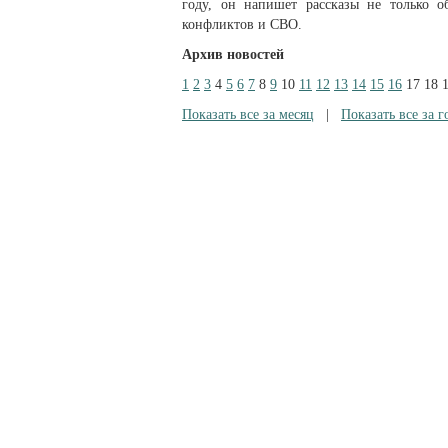
году, он напишет рассказы не только 
конфликтов и СВО.
Архив новостей
1
2
3
4
5
6
7
8
9
10
11
12
13
14
15
16
17
18
Показать все за месяц
|
Показать все за г