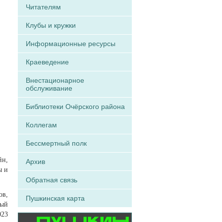
Читателям
Клубы и кружки
Информационные ресурсы
Краеведение
Внестационарное
обслуживание
Библиотеки Очёрского района
Коллегам
Бессмертный полк
йн,
Архив
ы и
Обратная связь
ов,
Пушкинская карта
рый
023