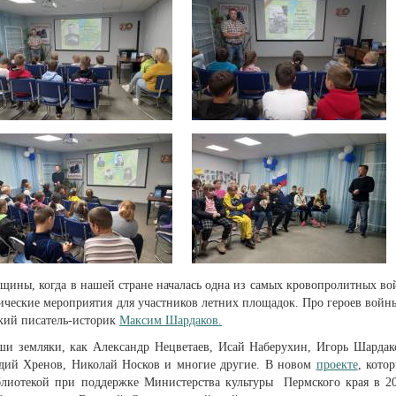
щины, когда в нашей стране началась одна из самых кровопролитных во
ические мероприятия для участников летних площадок. Про героев войн
ский писатель-историк
Максим Шардаков.
ши земляки, как Александр Нецветаев, Исай Наберухин, Игорь Шардак
дий Хренов, Николай Носков и многие другие. В новом
проекте
, кото
иблиотекой при поддержке Министерства культуры Пермского края в 2