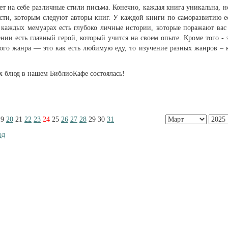
т на себе различные стили письма. Конечно, каждая книга уникальна, н
сти, которым следуют авторы книг. У каждой книги по саморазвитию е
в каждых мемуарах есть глубоко личные истории, которые поражают вас
ии есть главный герой, который учится на своем опыте. Кроме того - 
ого жанра — это как есть любимую еду, то изучение разных жанров – 
х блюд в нашем БиблиоКафе состоялась!
19
20
21
22
23
24
25
26
27
28
29
30
31
од