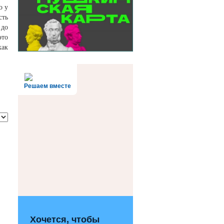
о у
сть
 до
это
как
Решаем вместе
Хочется, чтобы