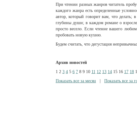
При чтении разных жанров читатель пробуе
каждого жанра есть определенные условно
автор, который говорит вам, что делать; 
глубины души; в каждом романе о взрослен
просто весело. Если чтение вашего любим
пробовать новую кухню.
Будем считать, что дегустация непривычны
Архив новостей
1
2
3
4
5
6
7
8
9
10
11
12
13
14
15
16
17
18
Показать все за месяц
|
Показать все за г