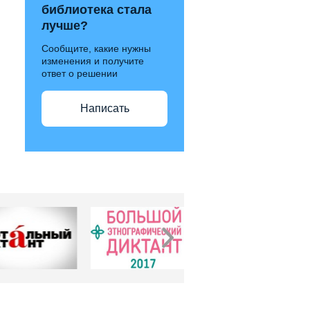
библиотека стала
лучше?
Сообщите, какие нужны
изменения и получите
ответ о решении
Написать