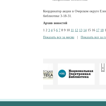
Координатор акции в Очерском округе Елен
библиотеке 3-18-31.
Архив новостей
1
2
3
4
5
6
7
8
9
10
11
12
13
14
15
16
17
18
Показать все за месяц
|
Показать все за г