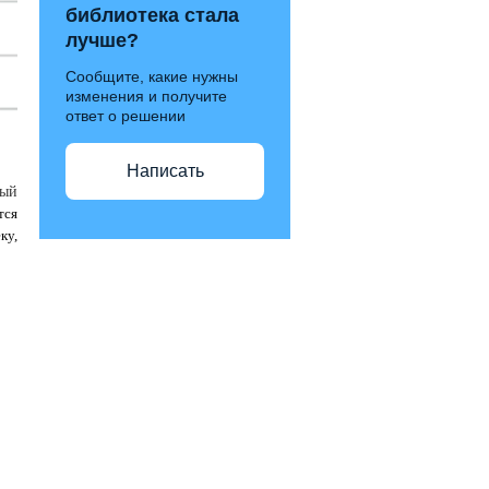
библиотека стала
лучше?
Сообщите, какие нужны
изменения и получите
ответ о решении
Написать
рый
тся
ку,