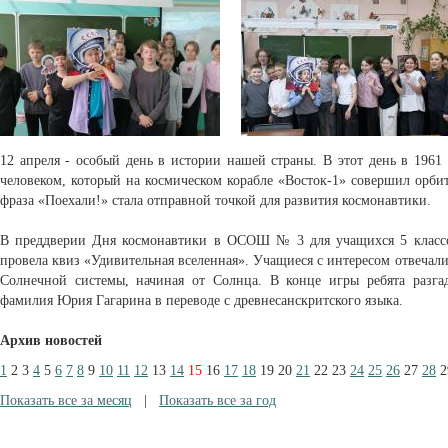
12 апреля - особый день в истории нашей страны. В этот день в 196
человеком, который на космическом корабле «Восток-1» совершил орби
фраза «Поехали!» стала отправной точкой для развития космонавтики.
В преддверии Дня космонавтики в ОСОШ № 3 для учащихся 5 класс
провела квиз «Удивительная вселенная». Учащиеся с интересом отвечали
Солнечной системы, начиная от Солнца. В конце игры ребята разгад
фамилия Юрия Гагарина в переводе с древнесанскритского языка.
Архив новостей
1
2
3
4
5
6
7
8
9
10
11
12
13
14
15
16
17
18
19
20
21
22
23
24
25
26
27
28
2
Показать все за месяц
|
Показать все за год