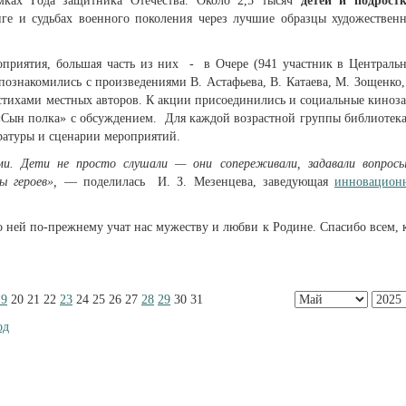
ках Года защитника Отечества. Около 2,5 тысяч
детей и подрост
иге и судьбах военного поколения через лучшие образцы художествен
оприятия, большая часть из них - в Очере (941 участник в Централь
 познакомились с произведениями В. Астафьева, В. Катаева, М. Зощенко,
 стихами местных авторов. К акции присоединились и социальные киноз
 «Сын полка» с обсуждением. Для каждой возрастной группы библиотек
ратуры и сценарии мероприятий.
и. Дети не просто слушали — они сопереживали, задавали вопрос
ы героев»,
— поделилась И. З. Мезенцева, заведующая
инновацион
 о ней по-прежнему учат нас мужеству и любви к Родине. Спасибо всем, 
19
20
21
22
23
24
25
26
27
28
29
30
31
од