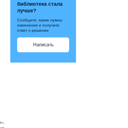
библиотека стала
лучше?
Сообщите, какие нужны
изменения и получите
ответ о решении
Написать
»
е»,