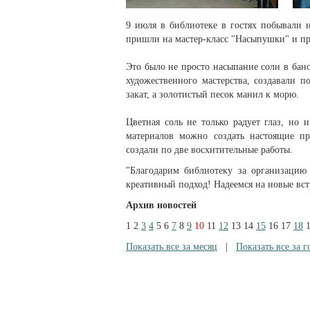
9 июля в библиотеке в гостях побывали
пришли на мастер-класс "Насыпушки" и пр
Это было не просто насыпание соли в ба
художественного мастерства, создавали 
закат, а золотистый песок манил к морю.
Цветная соль не только радует глаз, но
материалов можно создать настоящие пр
создали по две восхитительные работы.
"Благодарим библиотеку за организацию 
креативный подход! Надеемся на новые вст
Архив новостей
1
2
3
4
5
6
7
8
9
10
11
12
13
14
15
16
17
18
Показать все за месяц
|
Показать все за г