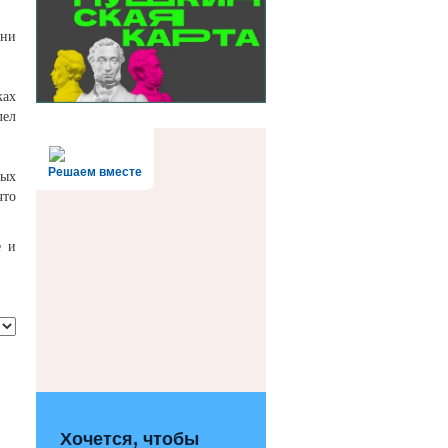
Они
ках
лел
Решаем вместе
тых
что
е и
Хочется, чтобы