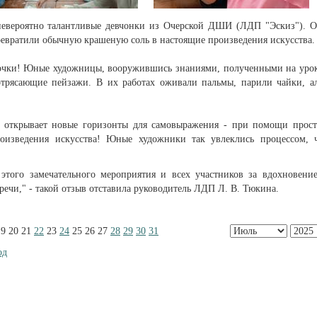
 невероятно талантливые девчонки из Очерской ДШИ (ЛДП "Эскиз"). 
евратили обычную крашеную соль в настоящие произведения искусства.
ночки! Юные художницы, вооружившись знаниями, полученными на уро
потрясающие пейзажи. В их работах оживали пальмы, парили чайки, а
 и открывает новые горизонты для самовыражения - при помощи прос
оизведения искусства! Юные художники так увлеклись процессом, 
этого замечательного мероприятия и всех участников за вдохновени
речи," - такой отзыв отставила руководитель ЛДП Л. В. Тюкина.
19
20
21
22
23
24
25
26
27
28
29
30
31
од