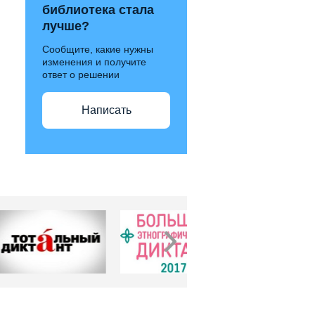
библиотека стала
лучше?
Сообщите, какие нужны
изменения и получите
ответ о решении
Написать