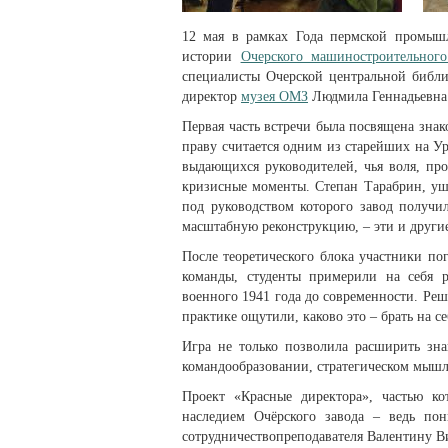
12 мая в рамках Года пермской промы
истории
Очерского машиностроительного
специалисты Очерской центральной библ
директор
музея ОМЗ
Людмила Геннадьевна
Первая часть встречи была посвящена знак
праву считается одним из старейших на У
выдающихся руководителей, чья воля, про
кризисные моменты. Степан Тарабрин, уш
под руководством которого завод получи
масштабную реконструкцию, – эти и другие
После теоретического блока участники п
команды, студенты примерили на себя р
военного 1941 года до современности. Реш
практике ощутили, каково это – брать на с
Игра не только позволила расширить зн
командообразовании, стратегическом мышл
Проект «Красные директора», частью ко
наследием Очёрского завода – ведь пон
сотрудничествопреподавателя Валентину 