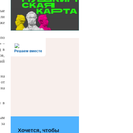
ные
или
кже
 по
» –
д в
Решаем вместе
ов,
ший
 на
 от
 на
м в
вым
 за
Хочется, чтобы