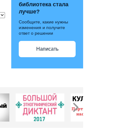
библиотека стала
лучше?
Сообщите, какие нужны
изменения и получите
ответ о решении
Написать