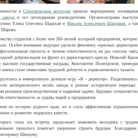
шленности в
Строгановском колледже
прошли мероприятия, посвящен
 завода
и его легендарным руководителям. Организаторами выступ
иотеки Елена Олеговна Шадская и
Максим Алексеевич Шардаков
, а та
 Шарова.
омству студентов с более чем 260-летней историей предприятия, которое
рале. Особое внимание ведущие уделили феномену «красных директоров
фессиональная смелость и личная ответственность не раз спасали заво
едший добровольцем на фронт из директорского кресла, Николай Крыл
л высокие государственные награды, Константин Полихронов, провед
 имена стали символами трудовой доблести и управленческого таланта.
огрузились в иммерсивную деловую игру «Я – директор». Разделившись
оли антикризисного штаба завода в разные исторические периоды:
ая реальные производственные и кадровые задачи, будущие специалисты
ебя ответственность за судьбы людей и предприятия.
ания по истории родного края, но и стала эффективным упражнение
ении и развитии лидерских качеств.
торого стала эта встреча, продолжает знакомить молодёжь с трудо
имание прошлого помогает увереннее строить будущее. Благодарим
Викторовну Швецову.