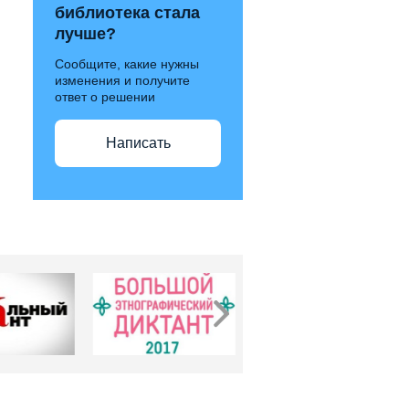
библиотека стала
лучше?
Сообщите, какие нужны
изменения и получите
ответ о решении
Написать