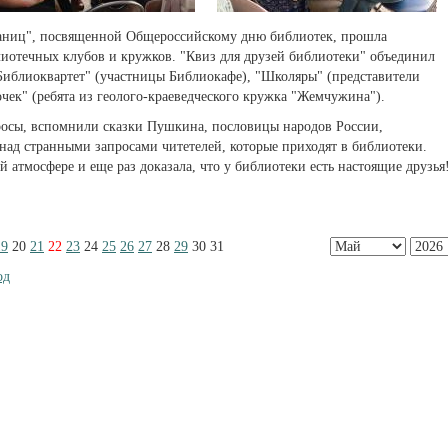
границ", посвященной Общероссийскому дню библиотек, прошла
лиотечных клубов и кружков. "Квиз для друзей библиотеки" объединил
"Библиоквартет" (участницы Библиокафе), "Школяры" (представители
очек" (ребята из геолого-краеведческого кружка "Жемчужина").
просы, вспомнили сказки Пушкина, пословицы народов России,
над странными запросами читетелей, которые приходят в библиотеки.
 атмосфере и еще раз доказала, что у библиотеки есть настоящие друзья
19
20
21
22
23
24
25
26
27
28
29
30
31
од