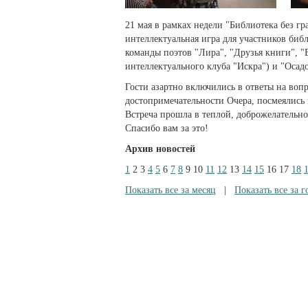
21 мая в рамках недели "Библиотека без 
интеллектуальная игра для участников биб
команды поэтов "Лира", "Друзья книги", 
интеллектуального клуба "Искра") и "Осад
Гости азартно включились в ответы на во
достопримечательности Очера, посмеялись 
Встреча прошла в теплой, доброжелательной
Спасибо вам за это!
Архив новостей
1
2
3
4
5
6
7
8
9
10
11
12
13
14
15
16
17
18
Показать все за месяц
|
Показать все за г