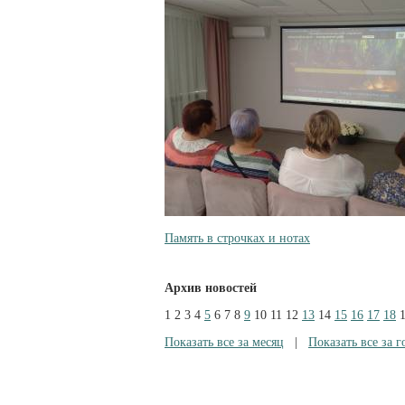
Память в строчках и нотах
Архив новостей
1
2
3
4
5
6
7
8
9
10
11
12
13
14
15
16
17
18
Показать все за месяц
|
Показать все за г