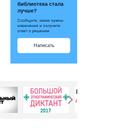
библиотека стала
лучше?
Сообщите, какие нужны
изменения и получите
ответ о решении
Написать