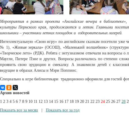
Мероприятия в рамках проекта «Английские вечера в библиотеке»,
культуры Пермского края, продолжаются и летом. Главными посети
школьники – участники летних площадок и оздоровительных лагерей.
Интеллектуальную «Свою игру» по английским сказкам посетили уже ч
№ 1), «Живые зеркала» (ОСОШ), «Маленький волшебник» (структурн
«Творческое лето» (РДК). Ребята с энтузиазмом отвечали на вопросы 
Маугли, Питере Пэне и других. Вопросы различались по степени слож
проявить свою эрудицию и смекалку. А знакомили детей с классико
ведущие в образах Алисы и Мэри Поппинс.
Специально к игре библиотекари традиционно оформили для гостей фот
Архив новостей
1
2
3
4
5
6
7
8
9
10
11
12
13
14
15
16
17
18
19
20
21
22
23
24
25
26
27
28
2
Показать все за месяц
|
Показать все за год