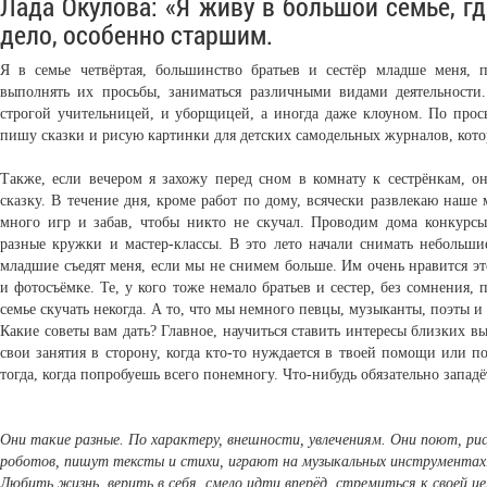
Лада Окулова: «Я живу в большой семье, гд
дело, особенно старшим.
Я в семье четвёртая, большинство братьев и сестёр младше меня, 
выполнять их просьбы, заниматься различными видами деятельности
строгой учительницей, и уборщицей, а иногда даже клоуном. По пр
пишу сказки и рисую картинки для детских самодельных журналов, кото
Также, если вечером я захожу перед сном в комнату к сестрёнкам, о
сказку. В течение дня, кроме работ по дому, всячески развлекаю наш
много игр и забав, чтобы никто не скучал. Проводим дома конкурсы,
разные кружки и мастер-классы. В это лето начали снимать небольши
младшие съедят меня, если мы не снимем больше. Им очень нравится это
и фотосъёмке. Те, у кого тоже немало братьев и сестер, без сомнения,
семье скучать некогда. А то, что мы немного певцы, музыканты, поэты и
Какие советы вам дать? Главное, научиться ставить интересы близких в
свои занятия в сторону, когда кто-то нуждается в твоей помощи или п
тогда, когда попробуешь всего понемногу. Что-нибудь обязательно западё
Они такие разные. По характеру, внешности, увлечениям. Они поют, 
роботов, пишут тексты и стихи, играют на музыкальных инструментах.
Любить жизнь, верить в себя, смело идти вперёд, стремиться к своей це