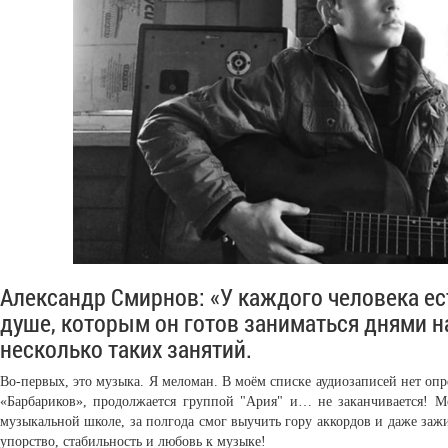
Александр Смирнов: «У каждого человека ест
душе, которым он готов заниматься днями н
несколько таких занятий.
Во-первых, это музыка. Я меломан. В моём списке аудиозаписей нет опр
«Барбариков», продолжается группой "Ария" и… не заканчивается! Мо
музыкальной школе, за полгода смог выучить гору аккордов и даже зажи
упорство, стабильность и любовь к музыке!