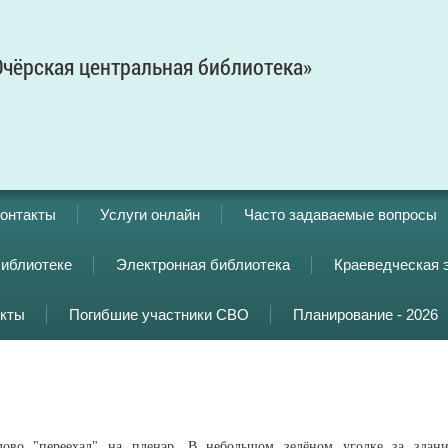
чёрская центральная библиотека»
онтакты
Услуги онлайн
Часто задаваемые вопросы
библиотеке
Электронная библиотека
Краеведческая 
кты
Погибшие участники СВО
Планирование - 2026
ово "переехал" на пленэр. В небольшом зелёном уголке за здан