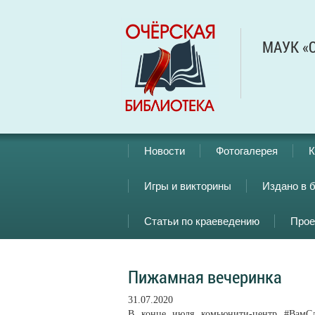
МАУК «О
Новости
Фотогалерея
К
Игры и викторины
Издано в 
Статьи по краеведению
Прое
Пижамная вечеринка
31.07.2020
В конце июля комьюнити-центр #ВамСл