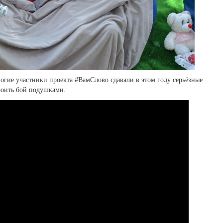
ногие участники проекта #ВамСлово сдавали в этом году серьёзные
роить бой подушками.