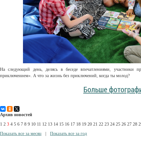
На следующий день, делясь в беседе впечатлениями, участники п
приключением». А что за жизнь без приключений, когда ты молод?
Больше фотограф
Архив новостей
1
2
3
4
5
6
7
8
9
10
11
12
13
14
15
16
17
18
19
20
21
22
23
24
25
26
27
28
2
Показать все за месяц
|
Показать все за год