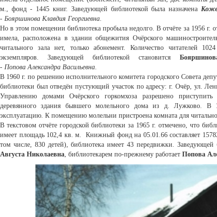
м., фонд - 1445 книг. Заведующей библиотекой была назначена
Коже
-
Бояршинова Клавдия Георгиевна
.
Но в этом помещении библиотека пробыла недолго. В отчёте за 1956 г. 
имела, расположена в здании общежития Очёрского машиностроитель
читального зала нет, только абонемент. Количество читателей 102
экземпляров. Заведующей библиотекой становится
Бояршинов
-
Попова
Александра Васильевна
.
В 1960 г. по решению исполнительного комитета городского Совета депу
библиотеки был отведён пустующий участок по адресу: г. Очёр, ул. Лен
Управлению домами Очёрского горкомхоза разрешено приступить 
деревянного здания бывшего молельного дома из д. Лужково. В 
эксплуатацию. К помещению молельни пристроена комната для читально
В текстовом отчёте городской библиотеки за 1965 г. отмечено, что библ
имеет площадь 102,4 кв. м. Книжный фонд на 05.01.66 составляет 15782 
том числе, 830 детей), библиотека имеет 43 передвижки. Заведующей 
Августа Николаевна
, библиотекарем по-прежнему работает
Попова Ал