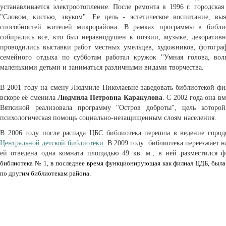
устанавливается электроотопление. После ремонта в 1996 г. городска
"Словом, кистью, звуком". Ее цель - эстетическое воспитание, вы
способностей жителей микрорайона. В рамках программы в библио
собирались все, кто был неравнодушен к поэзии, музыке, декоративн
проводились выставки работ местных умельцев, художников, фотогра
семейного отдыха по субботам работал кружок "Умная голова, во
маленькими детьми и заниматься различными видами творчества.
В 2001 году на смену Людмиле Николаевне заведовать библиотекой-
вскоре её сменила
Людмила Петровна Каракулова
. С 2002 года она 
Вяткиной реализовала программу "Остров доброты", цель которо
психологическая помощь социально-незащищенным слоям населения.
В 2006 году после распада ЦБС библиотека перешла в ведение городс
Центральной детской библиотеки.
В 2009 году библиотека переезжает 
ей отведена одна комната площадью 49 кв. м., в ней разместился ф
библиотека № 1, в последнее время функционирующая как филиал ЦДБ, была 
по другим библиотекам района.