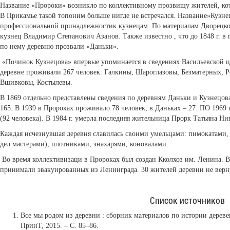
Название «Пророки» возникло по коллективному прозвищу жителей, кот
В Прикамье такой топоним больше нигде не встречался. Название»Кузне
профессиональной принадлежностик кузнецам. По материалам Дворецко
кузнец Владимир Степанович Азанов. Также известно , что до 1848 г. 
по нему деревню прозвали «Даньки».
«Починок Кузнецова» впервые упоминается в сведениях Васильевской цер
деревне проживали 267 человек: Галкины, Шароглазовы, Безматерных, 
Вшивковы, Костылевы.
В 1869 отдельно представлены сведения по деревням Даньки и Кузнецова
165. В 1939 в Пророках проживало 78 человек, в Даньках – 27. ПО 1969 
(92 человека). В 1984 г. умерла последняя жительница Прорк Татьяна Н
Каждая исчезнувшая деревня славилась своими умельцами: пимокатами,
дел мастерами), плотниками, знахарями, коновалами.
Во время коллективизаци в Пророках был создан Кколхоз им. Ленина. В
принимали эвакуированных из Ленинграда. 30 жителей деревни не верн
Список источников
Все мы родом из деревни : сборник материалов по истории деревен
ПринТ, 2015. – С. 85–86.