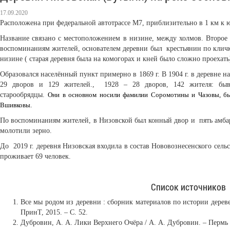
17.09.2020
Расположена при федеральной автотрассе М7, приблизительно в 1 км к ю
Название связано с местоположением в низине, между холмов. Второе 
воспоминаниям жителей, основателем деревни был крестьянин по клич
низине ( старая деревня была на комогорах и кней было сложно проехать
Образовался населённый пункт примерно в 1869 г. В 1904 г. в деревне н
29 дворов и 129 жителей., 1928 – 28 дворов, 142 жителя: бывш
старообрядцы.
Они в основном носили фамилии Соромотины и Чазовы, б
Вшивковы.
По воспоминаниям жителей, в Низовской был конный двор и пять амбар
молотили зерно.
До 2019 г. деревня Низовская входила в состав Нововознесенского сель
проживает 69 человек.
Список источников
Все мы родом из деревни : сборник материалов по истории деревен
ПринТ, 2015. – С. 52.
Дубровин, А. А. Лики Верхнего Очёра / А. А. Дубровин. – Пермь :