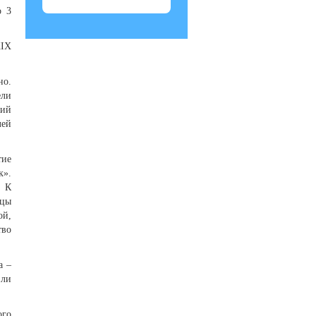
о 3
XIX
но.
ели
лий
лей
тие
к».
. К
ьцы
ой,
тво
а –
 ли
ого