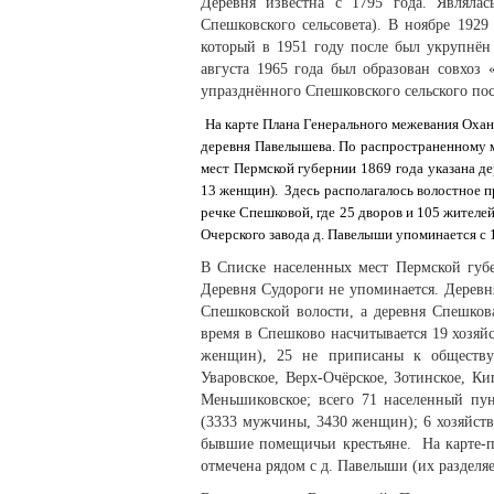
Деревня известна с 1795 года. Являла
Спешковского сельсовета). В ноябре 1929
который в 1951 году после был укрупнён
августа 1965 года был образован совхоз
упразднённого Спешковского сельского по
На карте Плана Генерального межевания Охан
деревня Павелышева. По распространенному 
мест Пермской губернии 1869 года указана де
13 женщин). Здесь располагалось волостное п
речке Спешковой, где 25 дворов и 105 жител
Очерского завода д. Павелыши упоминается с 1
В Списке населенных мест Пермской губ
Деревня Судороги не упоминается. Деревня
Спешковской волости, а деревня Спешков
время в Спешково насчитывается 19 хозяй
женщин), 25 не приписаны к обществу.
Уваровское, Верх-Очёрское, Зотинское, Кип
Меньшиковское; всего 71 населенный пун
(3333 мужчины, 3430 женщин); 6 хозяйст
бывшие помещичьи крестьяне. На карте-п
отмечена рядом с д. Павелыши (их разделяе