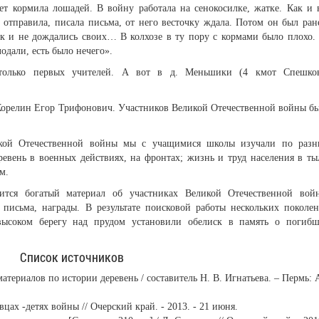
лет кормила лошадей. В войну работала на сенокосилке, жатке. Как и 
 отправила, писала письма, от него весточку ждала. Потом он был ран
к и не дождались своих… В колхозе в ту пору с кормами было плохо.
одали, есть было нечего».
 только первых учителей. А вот в д. Меньшики (4 кмот Спешко
Корелин Егор Трифонович. Участников Великой Отечественной войны б
кой Отечественной войны мы с учащимися школы изучали по раз
евень в военных действиях, на фронтах; жизнь и труд населения в ты
м.
тся богатый материал об участниках Великой Отечественной вой
письма, награды. В результате поисковой работы нескольких поколе
высоком берегу над прудом установили обелиск в память о погиб
Список источников
атериалов по истории деревень / составитель Н. В. Игнатьева. – Пермь: 
цах -детях войны // Очерский край. - 2013. - 21 июня.