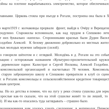
йны на плотине вырабатывалось электричество, которое обеспечивал
авными. Церковь стояла при въезде в Рогали, построена она была в 
в марте1919 г. колчаковцы прорвали фронт, выйдя к Очёру и Верещаги
ородулино. Старожилы вспоминали, как над прудом в Спешково лет
 от них буквально «кипела». Сторонниками красных были Дудин Васи
Голдобин Алексей. К белому движению добровольно из местных жите
елых молодых мужчин забирали (силой).
о говорили шёпотом и с оглядкой. Молодёжь в д. Рогали на это собы
зацию с осторожным названием «Культурно-просветительский кружо
 деревенские парни: Калистрат и Сергей Носковы, Алексей Голдобин
комсомольской организацией и насчитывал 78 человек. Комсомол
л; старую заброшенную школу в Спешково превратили в клуб со сцен
г. в Рогалях комсомольцы и сельскохозяйственное кредитное товарищес
рным центром.
ы. Но из детства я помню, что на лугу у реки стояла сушилка для зерн
взрослые как-то сказали, что на этой сушилке живёт то ли леший, то
. И мы как-то опасались туда заглядывать – страшно было.
озникновения нам удалось узнать следующее: в материалах Пермск