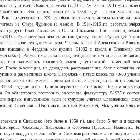
школ и учителей Оханского уезда (Д.345.1 № 77, п. XII) «Спешковс
ихайлович». Эта запись относится к 1886 году. Первоначально шк
е. В первое десятилетие ХХ века было построено земством здание на пра
учитель из Очёра Чудинов (с женой). В 1914-1916 г.г. работала очёрс
ва; супруги Иван Иванович и Ольга Николаевна Нос – они приехал
в1918 г. был арестован чекистами (по доносу, что он обучает детей зак
отала в школе супружеская пара: Чазовы Алексей Алексеевич и Елизав
ли высланы в Чердынь как кулаки. С1932 г. школа в Спешково ст
олодёжи). Разместилась она в соседней деревне Лупино в избе богат
ата, они занимались торговлей, имели двухэтажный каменный до
т. После революции, не дожидаясь раскулачивания, братья оставили с
Лупино и разместилась школа. Набралось 4 пятых класса по 40-50 учени
ассной доски лист железа, прибитый к стене. Ни подвоза, ни интерната
 В1933 г. здания из д. Лупино перевезли в Спешково. Первым директо
 Он вёл историю, географию, рисование, физкультуру. В1935 г. состоя
сле первых выпускников были и будущие учителя Спешковской шко
Василий Семёнович, Плотников Евтихей Михеевич, Мокрушина Елизав
ереехали в Спешково (это было в 1958 г.), мне было 5 лет и я ходил
 Шистерова Александра Яковлевна и Соболева Прасковья Ивановна. Б
оторую мы, дети, очень любили. Столовая располагалась в полуподваль
 На земельном участке воспитатели со старшей группой детей садили л