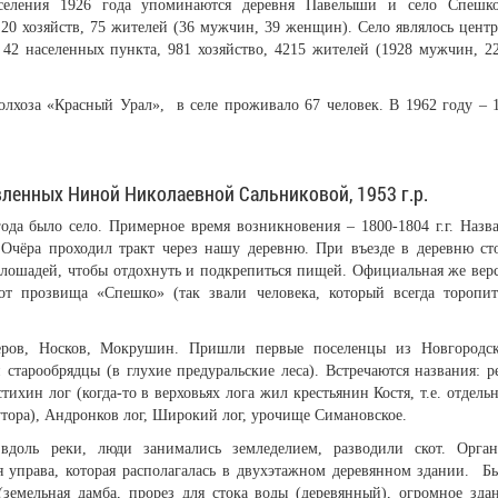
селения 1926 года упоминаются деревня Павелыши и село Спешк
 20 хозяйств, 75 жителей (36 мужчин, 39 женщин). Село являлось цент
 42 населенных пункта, 981 хозяйство, 4215 жителей (1928 мужчин, 2
олхоза «Красный Урал», в селе проживало 67 человек. В 1962 году – 
вленных Ниной Николаевной Сальниковой, 1953 г.р.
года было село. Примерное время возникновения – 1800-1804 г.г. Назв
Очёра проходил тракт через нашу деревню. При въезде в деревню ст
 лошадей, чтобы отдохнуть и подкрепиться пищей. Официальная же вер
от прозвища «Спешко» (так звали человека, который всегда торопит
еров, Носков, Мокрушин. Пришли первые поселенцы из Новгородс
старообрядцы (в глухие предуральские леса). Встречаются названия: р
ихин лог (когда-то в верховьях лога жил крестьянин Костя, т.е. отдель
тора), Андронков лог, Широкий лог, урочище Симановское.
доль реки, люди занимались земледелием, разводили скот. Орга
я управа, которая располагалась в двухэтажном деревянном здании. Б
земельная дамба, прорез для стока воды (деревянный), огромное зда