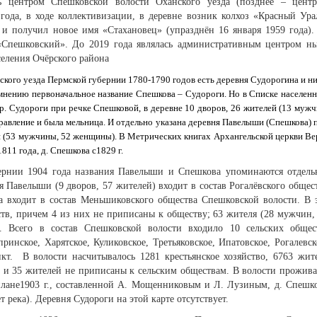
сь центром Спешковской волости Оханского уезда (позднее – цент
 года, в ходе коллективизации, в деревне возник колхоз «Красный Ура
 и получил новое имя «Стахановец» (упразднён 16 января 1959 года).
 «Спешковский». До 2019 года являлась административным центром н
селения Очёрского района
ского уезда Пермской губернии 1780-1790 годов есть деревня Судорогина и н
мнению первоначальное название Спешкова – Судороги. Но в Списке населен
р. Судороги при речке Спешковой, в деревне 10 дворов, 26 жителей (13 мужч
равление и была мельница. И отдельно указана деревня Павелыши (Спешкова) 
ей (53 мужчины, 52 женщины). В Метрических книгах Архангельской церкви Ве
811 года, д. Спешкова с1829 г.
ернии 1904 года названия Павелыши и Спешкова упоминаются отдель
 Павелыши (9 дворов, 57 жителей) входит в состав Рогалёвского общес
а входит в состав Меньшиковского общества Спешковской волости. В 
ств, причем 4 из них не приписаны к обществу; 63 жителя (28 мужчин,
 Всего в состав Спешковской волости входило 10 сельских общес
ринское, Харятское, Куликовское, Третьяковское, Ипатовское, Рогалевск
кт. В волости насчитывалось 1281 крестьянское хозяйство, 6763 жит
в и 35 жителей не приписаны к сельским обществам. В волости прожив
лане1903 г., составленной А. Мощенниковым и Л. Лузиным, д. Спешк
т река). Деревня Судороги на этой карте отсутствует.