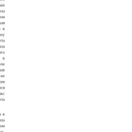
кое
ола
вом
кая
и в
ону
ета
ала
ого
м в
вои
ков
 не
ром
лся
лы:
ета
а в
ыла
ном
ук,