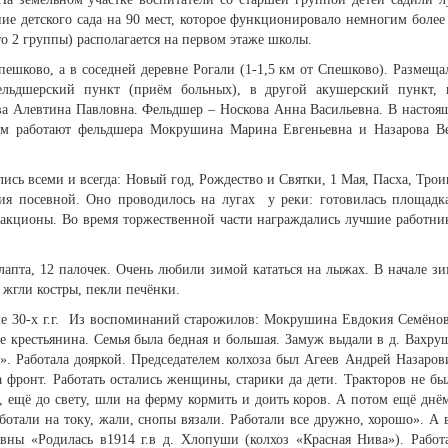
ние детского сада на 90 мест, которое функционировало немногим более
это 2 группы) располагается на первом этаже школы.
ешково, а в соседней деревне Рогали (1-1,5 км от Спешково). Размеща
ельдшерский пункт (приём больных), в другой акушерский пункт, 
а Алевтина Павловна. Фельдшер – Носкова Анна Васильевна. В настоя
ам работают фельдшера Мокрушина Марина Евгеньевна и Назарова В
ись всеми и всегда: Новый год, Рождество и Святки, 1 Мая, Пасха, Трои
ия посевной. Оно проводилось на лугах у реки: готовилась площадк
ракционы. Во время торжественной части награждались лучшие работни
апта, 12 палочек. Очень любили зимой кататься на лыжах. В начале з
 жгли костры, пекли печёнки.
але 30-х г.г. Из воспоминаний старожилов: Мокрушина Евдокия Семёно
ье крестьянина. Семья была бедная и большая. Замуж выдали в д. Вахру
». Работала дояркой. Председателем колхоза был Агеев Андрей Назаров
 фронт. Работать остались женщины, старики да дети. Тракторов не бы
, ещё до свету, шли на ферму кормить и доить коров. А потом ещё днё
отали на току, жали, снопы вязали. Работали все дружно, хорошо». А 
ы «Родилась в1914 г.в д. Хлопуши (колхоз «Красная Нива»). Работ