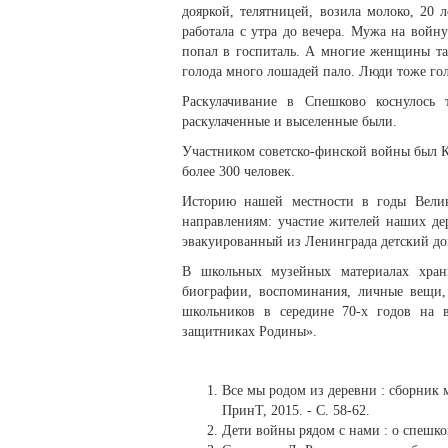
дояркой, телятницей, возила молоко, 20 
работала с утра до вечера. Мужа на войну
попал в госпиталь. А многие женщины та
голода много лошадей пало. Люди тоже гол
Раскулачивание в Спешково коснулось
раскулаченные и выселенные были.
Участником советско-финской войны был 
более 300 человек.
Историю нашей местности в годы Вели
направлениям: участие жителей наших дер
эвакуированный из Ленинграда детский до
В школьных музейных материалах храни
биографии, воспоминания, личные вещи, 
школьников в середине 70-х годов на 
защитниках Родины».
Все мы родом из деревни : сборник м
ПринТ, 2015. - С. 58-62.
Дети войны рядом с нами : о спешков