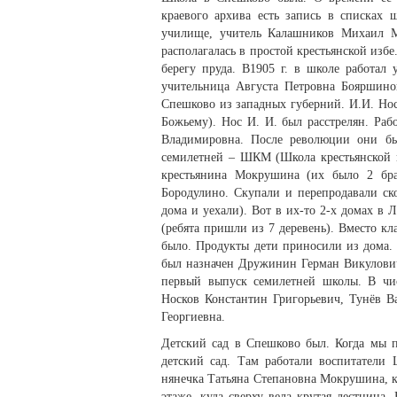
краевого архива есть запись в списках 
училище, учитель Калашников Михаил М
располагалась в простой крестьянской изб
берегу пруда. В1905 г. в школе работал 
учительница Августа Петровна Бояршино
Спешково из западных губерний. И.И. Нос 
Божьему). Нос И. И. был расстрелян. Раб
Владимировна. После революции они бы
семилетней – ШКМ (Школа крестьянской м
крестьянина Мокрушина (их было 2 бр
Бородулино. Скупали и перепродавали ско
дома и уехали). Вот в их-то 2-х домах в 
(ребята пришли из 7 деревень). Вместо кл
было. Продукты дети приносили из дома.
был назначен Дружинин Герман Викулович.
первый выпуск семилетней школы. В чи
Носков Константин Григорьевич, Тунёв 
Георгиевна.
Детский сад в Спешково был. Когда мы п
детский сад. Там работали воспитатели
нянечка Татьяна Степановна Мокрушина, к
этаже, куда сверху вела крутая лестница.