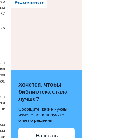
ово
Решаем вместе
ром
287
142
али
оял
сия
ся,
Хочется, чтобы
библиотека стала
кой
лучше?
ека
Сообщите, какие нужны
ные
изменения и получите
ответ о решении
ном
ыла
Написать
ние