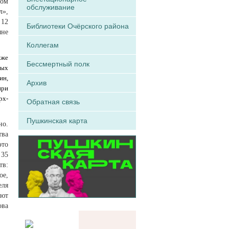
ром
обслуживание
л»,
 12
Библиотеки Очёрского района
ыне
Коллегам
иже
Бессмертный полк
ных
ин,
Архив
при
рх-
Обратная связь
Пушкинская карта
но.
тва
это
 35
тв:
ое,
еля
ают
ова