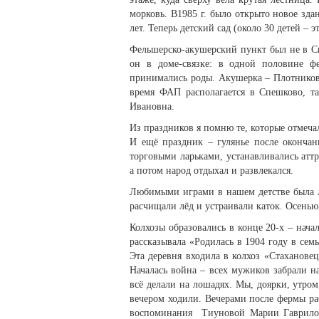
морковь. В1985 г. было открыто новое зда
лет. Теперь детский сад (около 30 детей – 
Фельшерско-акушерский пункт был не в Сп
он в доме-связке: в одной половине ф
принимались роды. Акушерка – Плотников
время ФАП располагается в Спешково, т
Ивановна.
Из праздников я помню те, которые отмечал
И ещё праздник – гулянье после окончан
торговыми ларьками, устанавливались атт
а потом народ отдыхал и развлекался.
Любимыми играми в нашем детстве была л
расчищали лёд и устраивали каток. Осенью
Колхозы образовались в конце 20-х – нач
рассказывала «Родилась в 1904 году в сем
Эта деревня входила в колхоз «Стахановец
Началась война – всех мужиков забрали на
всё делали на лошадях. Мы, доярки, утром
вечером ходили. Вечерами после фермы раб
воспоминания Тиуновой Марии Гавриловн