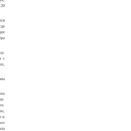
 20
лся
где
щее
ера
ца.
а с
ки,
имы
вна
ши.
ич.
ло,
м и
вот
ала