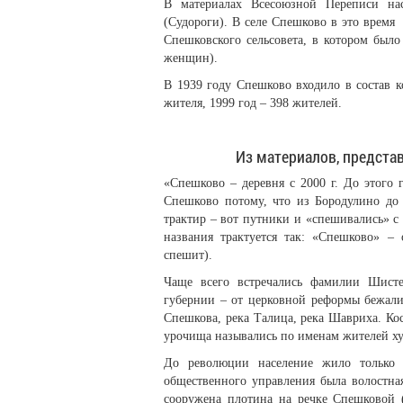
В материалах Всесоюзной Переписи на
(Судороги). В селе Спешково в это время
Спешковского сельсовета, в котором было
женщин).
В 1939 году Спешково входило в состав к
жителя, 1999 год – 398 жителей.
Из материалов, предста
«Спешково – деревня с 2000 г. До этого 
Спешково потому, что из Бородулино до 
трактир – вот путники и «спешивались» с
названия трактуется так: «Спешково» – 
спешит).
Чаще всего встречались фамилии Шист
губернии – от церковной реформы бежали 
Спешкова, река Талица, река Шавриха. Кост
урочища назывались по именам жителей ху
До революции население жило только в
общественного управления была волостна
сооружена плотина на речке Спешковой (