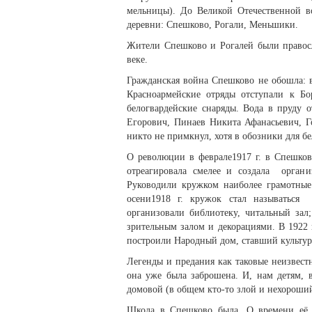
мельницы). До Великой Отечественной во
деревни: Спешково, Рогали, Меньшики.
Жители Спешково и Рогалей были правосл
веке.
Гражданская война Спешково не обошла: 
Красноармейские отряды отступали к Б
белогвардейские снаряды. Вода в пруду
Егорович, Пинаев Никита Афанасьевич, 
никто не примкнул, хотя в обозники для б
О революции в феврале1917 г. в Спешков
отреагировала смелее и создала органи
Руководили кружком наиболее грамотные
осени1918 г. кружок стал называться 
организовали библиотеку, читальный за
зрительным залом и декорациями. В 1922 
построили Народный дом, ставший культу
Легенды и предания как таковые неизвестн
она уже была заброшена. И, нам детям, 
домовой (в общем кто-то злой и нехороший)
Школа в Спешково была. О времени её в