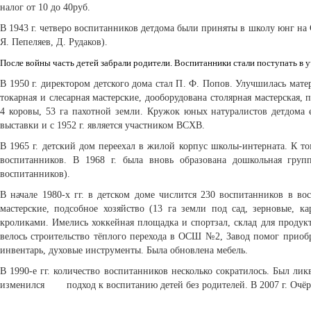
налог от 10 до 40руб.
В 1943 г. четверо воспитанников детдома были приняты в школу юнг на 
Я. Пепеляев, Д. Рудаков).
После войны часть детей забрали родители. Воспитанники стали поступать в 
В 1950 г. директором детского дома стал П. Ф. Попов. Улучшилась мате
токарная и слесарная мастерские, дооборудована столярная мастерская, 
4 коровы, 53 га пахотной земли. Кружок юных натуралистов детдома 
выставки и с 1952 г. является участником ВСХВ.
В 1965 г. детский дом переехал в жилой корпус школы-интерната. К т
воспитанников. В 1968 г. была вновь образована дошкольная груп
воспитанников).
В начале 1980-х гг. в детском доме числится 230 воспитанников в во
мастерские, подсобное хозяйство (13 га земли под сад, зерновые, к
кроликами. Имелись хоккейная площадка и спортзал, склад для продукт
велось строительство тёплого перехода в ОСШ №2, Завод помог приобр
инвентарь, духовые инструменты. Была обновлена мебель.
В 1990-е гг. количество воспитанников несколько сократилось. Был лик
изменился подход к воспитанию детей без родителей. В 2007 г. Очёр