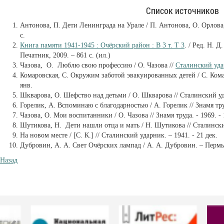
Список источников
Антонова, П. Дети Ленинграда на Урале / П. Антонова, О. Орлова,
с.
Книга памяти 1941-1945 : Очёрский район : В 3 т. Т 3
. / Ред. Н. 
Печатник, 2009. – 861 с. (ил.)
Чазова, О. Люблю свою профессию / О. Чазова //
Сталинский уд
Комаровская, С. Окружим заботой эвакуированных детей / С. Комар
янв.
Шкварова, О. Шефство над детьми / О. Шкварова // Сталинский уда
Горелик, А. Вспоминаю с благодарностью / А. Горелик // Знамя труда
Чазова, О. Мои воспитанники / О. Чазова // Знамя труда. - 1969. -
Шутикова, Н. Дети нашли отца и мать / Н. Шутикова // Сталински
На новом месте / [С. К.] // Сталинский ударник. – 1941. - 21 дек.
Дубровин, А. А. Свет Очёрских лампад / А. А. Дубровин. – Пермь :
Назад