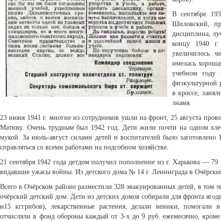
В сентябре 193
Шиловский, пр
дисциплина, лу
концу 1940 г.
увеличилось ч
имелась хороша
учебном году 
физкультурной 
в кроссе, заня
знамя.
23 июня 1941 г. многие из сотрудников ушли на фронт, 25 августа про
Матюху. Очень трудным был 1942 год. Дети жили почти на одном хлеб
мукой. За июль-август силами детей и воспитателей было заготовлено 
справляться со всеми работами на подсобном хозяйстве.
21 сентября 1942 года детдом получил пополнение из г. Харькова — 79 
видавшие ужасы войны. Из детского дома № 14 г. Ленинграда в Очёрск
Всего в Очёрском районе разместили 328 эвакуированных детей, в том ч
очёрский детский дом. Дети из детских домов собирали для фронта ягоды
и15 кггрибов), лекарственные растения, делали веники, помогали 
отчисляли в фонд обороны каждый от 3-х до 9 руб. ежемесячно, кроме