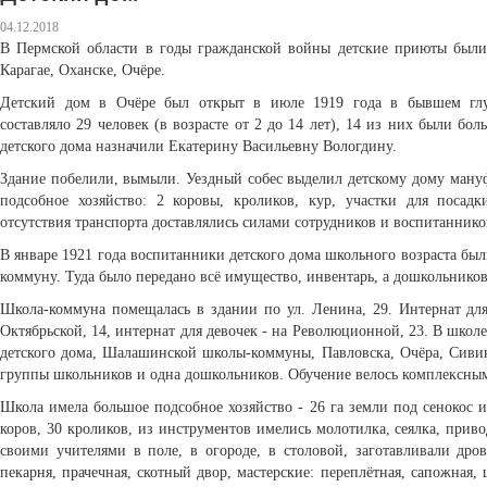
04.12.2018
В Пермской области в годы гражданской войны детские приюты были 
Карагае, Оханске, Очёре.
Детский дом в Очёре был открыт в июле 1919 года в бывшем глу
составляло 29 человек (в возрасте от 2 до 14 лет), 14 из них были б
детского дома назначили Екатерину Васильевну Вологдину.
Здание побелили, вымыли. Уездный собес выделил детскому дому мануфа
подсобное хозяйство: 2 коровы, кроликов, кур, участки для посад
отсутствия транспорта доставлялись силами сотрудников и воспитаннико
В январе 1921 года воспитанники детского дома школьного возраста бы
коммуну. Туда было передано всё имущество, инвентарь, а дошкольнико
Школа-коммуна помещалась в здании по ул. Ленина, 29. Интернат для
Октябрьской, 14, интернат для девочек - на Революционной, 23. В школ
детского дома, Шалашинской школы-коммуны, Павловска, Очёра, Сивинс
группы школьников и одна дошкольников. Обучение велось комплексным
Школа имела большое подсобное хозяйство - 26 га земли под сенокос и 
коров, 30 кроликов, из инструментов имелись молотилка, сеялка, приво
своими учителями в поле, в огороде, в столовой, заготавливали дро
пекарня, прачечная, скотный двор, мастерские: переплётная, сапожная