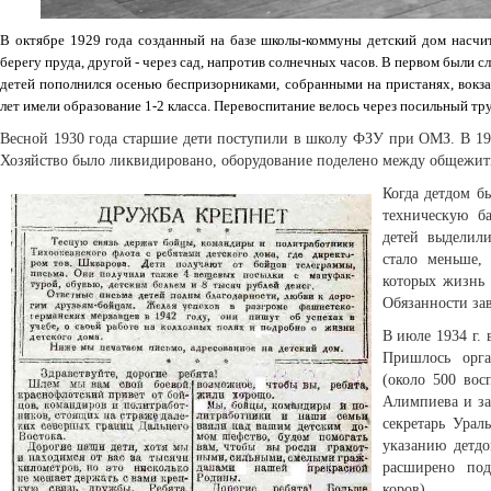
В октябре 1929 года созданный на базе школы-коммуны детский дом насчит
берегу пруда, другой - через сад, напротив солнечных часов. В первом были 
детей пополнился осенью беспризорниками, собранными на пристанях, вокзал
лет имели образование 1-2 класса. Перевоспитание велось через посильный тр
Весной 1930 года старшие дети поступили в школу ФЗУ при ОМЗ. В 1930
Хозяйство было ликвидировано, оборудование поделено между общежи
Когда детдом б
техническую б
детей выделил
стало меньше,
которых жизнь 
Обязанности за
В июле 1934 г. 
Пришлось орга
(около 500 вос
Алимпиева и за
секретарь Урал
указанию детдо
расширено под
коров).