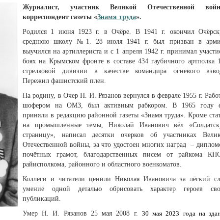
Журналист, участник Великой Отечественной войн
корреспондент газеты «
Знамя труда
».
Родился 1 июня 1923 г. в Очёре. В 1941 г. окончил Очёрс
среднюю школу №1. 28 июля 1941 г. был призван в арм
выучился на артиллериста и с 1 апреля 1942 г. принимал участи
боях на Крымском фронте в составе 434 гаубичного артполка 
стрелковой дивизии в качестве командира огневого взво
Пережил фашистский плен.
На родину, в Очер Н. И. Рязанов вернулся в феврале 1955 г. Рабо
шофером на ОМЗ, был активным рабкором. В 1965 году 
приняли в редакцию районной газеты «Знамя труда». Кроме ста
на промышленные темы, Николай Иванович вёл «Солдатс
страницу», написал десятки очерков об участниках Вели
Отечественной войны, за что удостоен многих наград – диплом
почётных грамот, благодарственных писем от райкома КП
райисполкома, районного и областного военкоматов.
Коллеги и читатели ценили Николая Ивановича за лёгкий сл
умение одной деталью обрисовать характер героев св
публикаций.
Умер Н. И. Рязанов 25 мая 2008 г.
30 мая 2023 года на зда