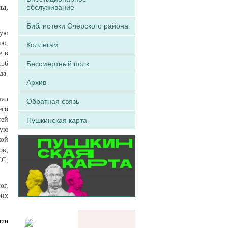
обслуживание
ы,
Библиотеки Очёрского района
кую
ию,
Коллегам
е в
156
Бессмертный полк
да.
Архив
тал
Обратная связь
его
тей
Пушкинская карта
кую
кой
ов,
СС,
ог,
оих
нии