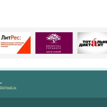
а»
lib@mail.ru