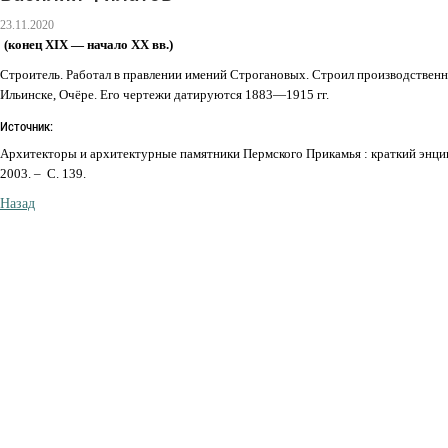
23.11.2020
(конец XIX — начало XX вв.)
Строитель. Работал в правлении имений Строгановых. Строил производственн
Ильинске, Очёре. Его чертежи датируются 1883—1915 гг.
Источник:
Архитекторы и архитектурные памятники Пермского Прикамья : краткий энци
2003. – С. 139.
Назад