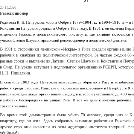
25.11.2020
Революционер
Родители К. Н. Печуркина жили в Очёре в 1879–1904 гг., в 1904–1910 гг. – в
Константин Печуркин родился в Очёре в 1883 году. В 1901 г. он окончил Пер
отделение Рижского политехнического института, где активно включился
учился Степан Шаумян, армянский революционер и политический деятель.
В 1901 г. сторонники ленинской «Искры» в Риге создали организацию 
рабочих и снабжал их политической литературой. За частые сходки 68
разные сроки и высланы из Латвии. Степан Шаумян и Константин Печу
в Очёр, Печуркин вступает в подпольную организацию РСДРП, которую 
Н. Н. Пищалкин.
В сентябре 1903 года Печуркин возвращается обратно в Ригу и возобновля
работу среди рабочих. Известие о «кровавом воскресенье» в Петербурге 9 ян
января молодые люди организовали сходку, в которой участвовало до 400 чел
в рабочих беспорядках» на улицах Риги. В тот же день к колонне рабочих,
трехсот человек.
Во время этой демонстрации было убито 70 человек, среди них и К
квартиру, где он жил. Здесь собрались активные работники Рижской
другое утро они вывесили из окна аудитории института траурный фл
убийцам!».