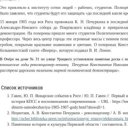
Это привлекло к институту сотни людей – рабочих, студентов. Полице
было заявлено, что студенты будут его защищать «до последней капли кро
15 января 1905 года вся Рига провожала К. Н. Печуркина в последний
Александро-Невского собора до Покровского кладбища и превратил
демонстрацию. На похороны пришло много студентов Политехнического 
профессора. Через весь центр города эти огромные массы с пением п
гробом, покрытым красными знаменами и цветами. О похоронах Конст
большевистской газете «Вперед», которую издавал В. И. Ленин.
В Очёре на доме № 31 по улице Урицкого установлена памятная доска с н
юношеские годы революционер-ленинец Печуркин Константин Николаеви
расстрела царскими палачами мирной политической демонстрации».
Список источников
Гавен, Ю. П. Январские события в Риге / Ю. П. Гавен // Первый 
история КПСС в воспоминаниях современников. – URL : https://lenin
shturm-samoderzhaviya-1905-1907-gody.html?showall=1.
Нецветаев, А. В. Константин Печуркин – революционер / А. В. нец
http://ocher.biblioteka-perm.ru/informacionnyje_resursy/elektronnaja_b
Памятники истории и культуры Пермской области / составитель Л.