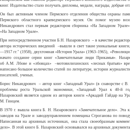
книг. Издательство стало получать дипломы, медали, награды, добрые о
Он был активным членом Пермского отделения общества охраны памя
Пермского областного краеведческого музея. Он помог музею возо
Никандрович стал первым редактором сборника «На Западном Урале»
«На Западном Урале».
При непосредственном участии Б.Н. Назаровского – в качестве редактор
автора исторических введений –вышли в свет такие уникальные книги
—1917 гг." (1958), двухтомная «История Урала» (1963–1965), «Революци
начато создание серии книг «Замечательные люди Прикамья». Наза
об А.М. Лбове и «лбовцах» –мотовилихинских «лесных братьях» вре
написано большое количество статей по литературе, истории журналист
писателей, ученых.
Борис Никандрович – автор книг «Западный Урал» (в соаворстве с В.
проблемы роста Уральской экономики, «Западный Урал к 40-й го
Назаровский является одним из авторов книги «Аркадий Гайдар на Ура
М. Гинцем.
В 1970 г. вышла книга Б. Н. Назаровского «Замечательное дело». Эта
заводов на Урале и заводоуправлением помещика Строганова по поводу
Написанная на архивных источниках, она стала своеобразным коммент
дело». В этой книге Б. Назаровский основывался на архивных документа