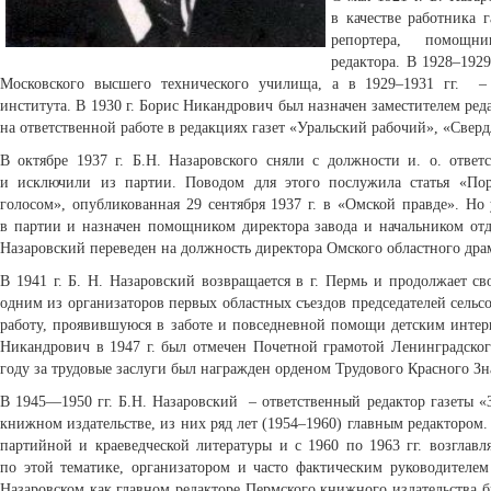
в качестве работника 
репортера, помощн
редактора. В 1928–192
Московского высшего технического училища, а в 1929–1931 гг. – 
института. В 1930 г. Борис Никандрович был назначен заместителем редак
на ответственной работе в редакциях газет «Уральский рабочий», «Свер
В октябре 1937 г. Б.Н. Назаровского сняли с должности и. о. ответ
и исключили из партии. Поводом для этого послужила статья «По
голосом», опубликованная 29 сентября 1937 г. в «Омской правде». Но
в партии и назначен помощником директора завода и начальником отде
Назаровский переведен на должность директора Омского областного драм
В 1941 г. Б. Н. Назаровский возвращается в г. Пермь и продолжает св
одним из организаторов первых областных съездов председателей сельсо
работу, проявившуюся в заботе и повседневной помощи детским интер
Никандрович в 1947 г. был отмечен Почетной грамотой Ленинградског
году за трудовые заслуги был награжден орденом Трудового Красного З
В 1945—1950 гг. Б.Н. Назаровский – ответственный редактор газеты «
книжном издательстве, из них ряд лет (1954–1960) главным редактором.
партийной и краеведческой литературы и с 1960 по 1963 гг. возглав
по этой тематике, организатором и часто фактическим руководителем
Назаровском как главном редакторе Пермского книжного издательства 