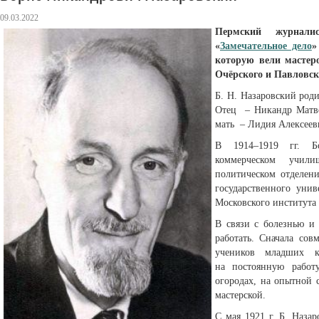
09.03.2022
Пермский журналис
«
Замечательное дело
»
которую вели мастеро
Очёрского и Павловск
Б. Н. Назаровский родил
Отец – Никандр Матве
мать – Лидия Алексеев
В 1914–1919 гг. Б
коммерческом учи
политическом отделен
государственного унив
Московского института
В связи с болезнью и 
работать. Сначала сов
учеников младших к
на постоянную работ
огородах, на опытной 
мастерской.
С мая 1921 г. Б. Наза