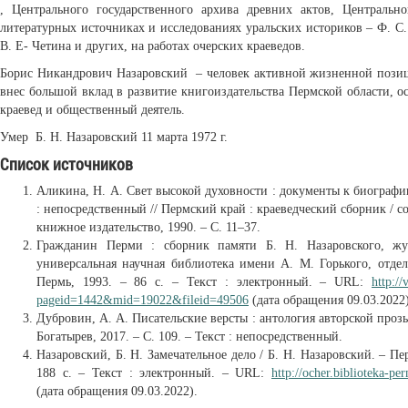
, Центрального государственного архива древних актов, Центральног
литературных источниках и исследованиях уральских историков – Ф. С. 
В. Е- Четина и других, на работах очерских краеведов.
Борис Никандрович Назаровский – человек активной жизненной позици
внес большой вклад в развитие книгоиздательства Пермской области, ос
краевед и общественный деятель.
Умер Б. Н. Назаровский 11 марта 1972 г.
Список источников
Аликина, Н. А. Свет высокой духовности : документы к биографии
: непосредственный // Пермский край : краеведческий сборник / с
книжное издательство, 1990. – С. 11–37.
Гражданин Перми : сборник памяти Б. Н. Назаровского, жур
универсальная научная библиотека имени А. М. Горького, отдел
Пермь, 1993. – 86 с. – Текст : электронный. – URL:
http:/
pageid=1442&mid=19022&fileid=49506
(дата обращения 09.03.2022)
Дубровин, А. А. Писательские версты : антология авторской проз
Богатырев, 2017. – С. 109. – Текст : непосредственный.
Назаровский, Б. Н. Замечательное дело / Б. Н. Назаровский. – Пе
188 с. – Текст : электронный. – URL:
http://ocher.biblioteka-p
(дата обращения 09.03.2022).