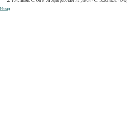
Толстиков, С. Он и сегодня работает на район / С. Толстиков// Очер
Назад