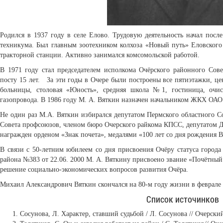
Родился в 1937 году в селе Елово. Трудовую деятельность начал посл
техникума. Был главным зоотехником колхоза «Новый путь» Еловского 
тракторной станции. Активно занимался комсомольской работой.
В 1971 году стал председателем исполкома Очёрского районного Сове
посту 15 лет. За эти годы в Очере были построены все пятиэтажки, ц
больницы, столовая «Юность», средняя школа №1, гостиница, очис
газопровода. В 1986 году М. А. Вяткин назначен начальником ЖКХ ОА
Не один раз М.А. Вяткин избирался депутатом Пермского областного С
Совета профсоюзов, членом бюро Очерского райкома КПСС, депутатом Д
награжден орденом «Знак почета», медалями «100 лет со дня рождения В
В связи с 50-летним юбилеем со дня присвоения Очёру статуса город
района №383 от 22.06. 2000 М. А. Вяткину присвоено звание «Почётный
решение социально-экономических вопросов развития Очёра.
Михаил Александрович Вяткин скончался на 80-м году жизни в феврале 
Список источинков
Сосунова, Л. Характер, ставший судьбой / Л. Сосунова // Очерский 