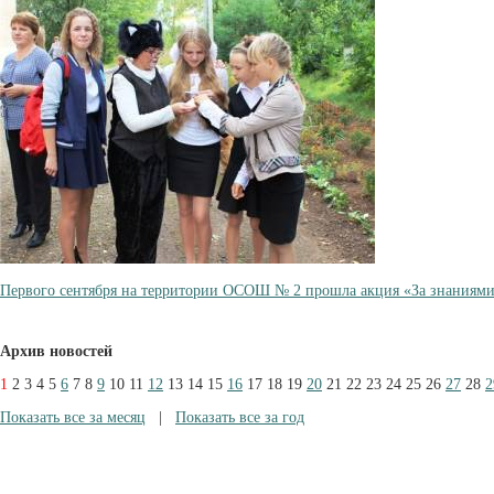
Первого сентября на территории ОСОШ № 2 прошла акция «За знаниями 
Архив новостей
1
2
3
4
5
6
7
8
9
10
11
12
13
14
15
16
17
18
19
20
21
22
23
24
25
26
27
28
2
Показать все за месяц
|
Показать все за год