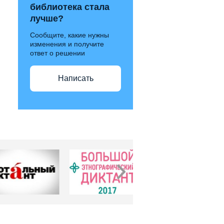
библиотека стала
лучше?
Сообщите, какие нужны
изменения и получите
ответ о решении
Написать