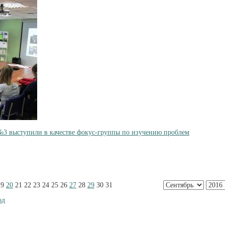
3 выступили в качестве фокус-группы по изучению проблем
19
20
21
22
23
24
25
26
27
28
29
30
31
од