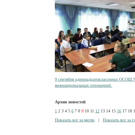
9 сентября одиннадцатиклассники ОСОШ №
межнациональных отношений.
Архив новостей
1
2
3
4
5
6
7
8
9
10
11
12
13
14
15
16
17
18
Показать все за месяц
|
Показать все за г