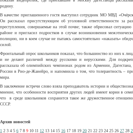
показан видеоролик, где приехавшие в Москву дагестанцы рассказ
родину.
В качестве приглашенного гостя выступил сотрудник МО МВД «Очёрс
Он рассказал присутствующим об уголовной ответственности за р
преступления, совершаемые на этой почве; также обрисовал ситуаци
районе и пригласил подростков в случае возникновения межэтнически
полицию, ни в коем случае не пытаясь самостоятельно «наказать» оби
силой.
Фронтальный опрос школьников показал, что большинство из них к лиц
и не делают различий между русскими и нерусскими. Для подкреп
рассказала об олимпийских чемпионах родом из Армении, Дагестана, 
России в Рио-де-Жанейро, и напомнила о том, что толерантность – пр
мира.
В заключение встречи слово взяла преподаватель истории и обществоз
мнение, что особенности восприятия других людей имеют корни в семе
что в среде школьников сохранится такое же дружественное отношени
СССР.
Архив новостей
1
2
3
4
5
6
7
8
9
10
11
12
13
14
15
16
17
18
19
20
21
22
23
24
25
26
27
28
2