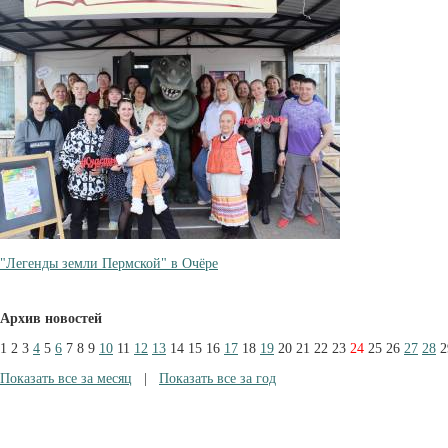
"Легенды земли Пермской" в Очёре
Архив новостей
1
2
3
4
5
6
7
8
9
10
11
12
13
14
15
16
17
18
19
20
21
22
23
24
25
26
27
28
2
Показать все за месяц
|
Показать все за год