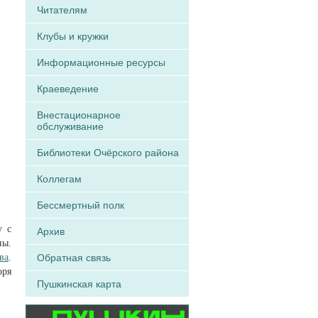
Читателям
Клубы и кружки
Информационные ресурсы
Краеведение
Внестационарное
обслуживание
Библиотеки Очёрского района
Коллегам
Бессмертный полк
у с
Архив
ны.
ва
.
Обратная связь
оря
Пушкинская карта