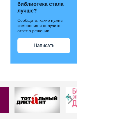
библиотека стала
лучше?
Сообщите, какие нужны
изменения и получите
ответ о решении
Написать