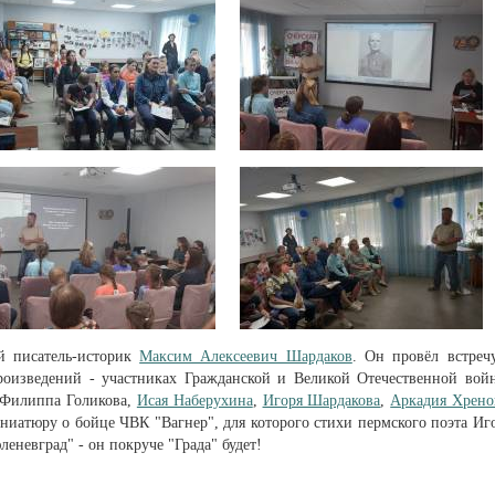
й писатель-историк
Максим Алексеевич Шардаков
. Он провёл встреч
произведений - участниках Гражданской и Великой Отечественной вой
 Филиппа Голикова,
Исая Наберухина
,
Игоря Шардакова
,
Аркадия Хрено
ниатюру о бойце ЧВК "Вагнер", для которого стихи пермского поэта Иг
невград" - он покруче "Града" будет!