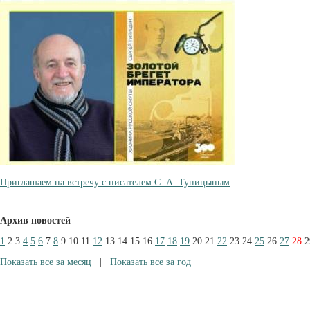
Приглашаем на встречу с писателем С. А. Тупицыным
Архив новостей
1
2
3
4
5
6
7
8
9
10
11
12
13
14
15
16
17
18
19
20
21
22
23
24
25
26
27
28
2
Показать все за месяц
|
Показать все за год