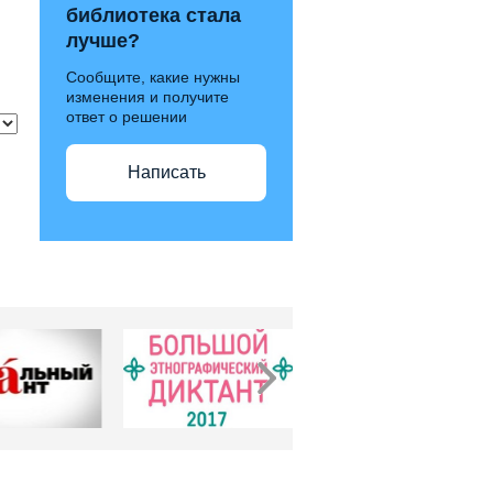
библиотека стала
лучше?
Сообщите, какие нужны
изменения и получите
ответ о решении
Написать