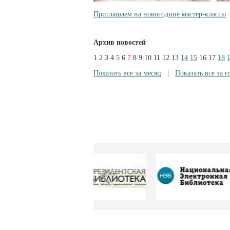
Приглашаем на новогодние мастер-классы
Архив новостей
1
2
3
4
5
6
7
8
9
10
11
12
13
14
15
16
17
18
Показать все за месяц
|
Показать все за г