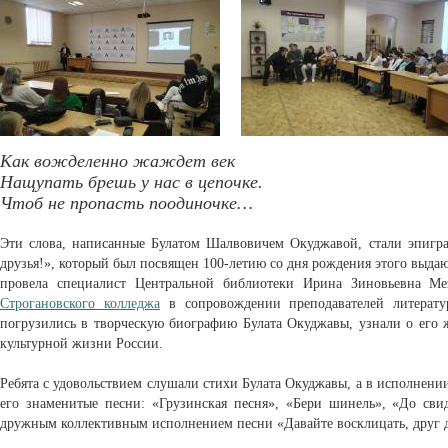
Как вожделенно жаждет век
Нащупать брешь у нас в цепочке.
Чтоб не пропасть поодиночке…
Эти слова, написанные Булатом Шалвовичем Окуджавой, стали эпигра
друзья!», который был посвящен 100-летию со дня рождения этого выдаю
провела специалист Центральной библиотеки Ирина Зиновьевна Ме
Строгановского колледжа
в сопровождении преподавателей литерат
погрузились в творческую биографию Булата Окуджавы, узнали о его 
культурной жизни России.
Ребята с удовольствием слушали стихи Булата Окуджавы, а в исполне
его знаменитые песни: «Грузинская песня», «Бери шинель», «До свид
дружным коллективным исполнением песни «Давайте восклицать, друг 