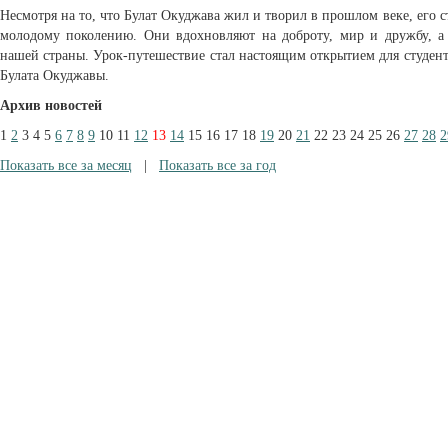
Несмотря на то, что Булат Окуджава жил и творил в прошлом веке, его 
молодому поколению. Они вдохновляют на доброту, мир и дружбу, а
нашей страны. Урок-путешествие стал настоящим открытием для студент
Булата Окуджавы.
Архив новостей
1
2
3
4
5
6
7
8
9
10
11
12
13
14
15
16
17
18
19
20
21
22
23
24
25
26
27
28
2
Показать все за месяц
|
Показать все за год