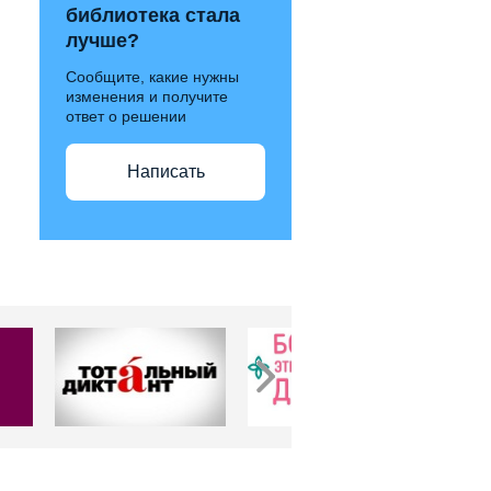
библиотека стала
лучше?
Сообщите, какие нужны
изменения и получите
ответ о решении
Написать