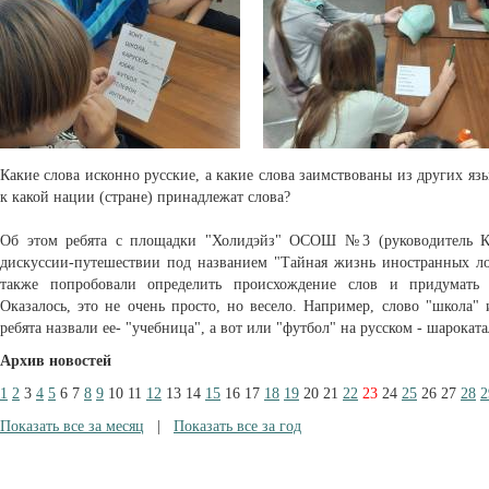
Какие слова исконно русские, а какие слова заимствованы из других яз
к какой нации (стране) принадлежат слова?
Об этом ребята с площадки "Холидэйз" ОСОШ №3 (руководитель К.
дискуссии-путешествии под названием "Тайная жизнь иностранных ло
также попробовали определить происхождение слов и придумать 
Оказалось, это не очень просто, но весело. Например, слово "школа"
ребята назвали ее- "учебница", а вот или "футбол" на русском - шароката
Архив новостей
1
2
3
4
5
6
7
8
9
10
11
12
13
14
15
16
17
18
19
20
21
22
23
24
25
26
27
28
2
Показать все за месяц
|
Показать все за год