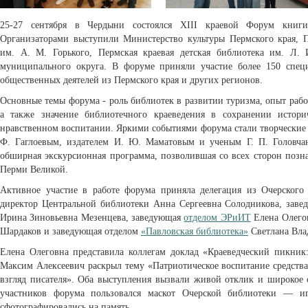
25-27 сентября в Чердыни состоялся XIII краевой Форум книги
Организаторами выступили Министерство культуры Пермского края, Пе
им. А. М. Горького, Пермская краевая детская библиотека им. Л.
муниципального округа. В форуме приняли участие более 150 специ
общественных деятелей из Пермского края и других регионов.
Основные темы форума - роль библиотек в развитии туризма, опыт рабо
а также значение библиотечного краеведения в сохранении истори
нравственном воспитании. Яркими событиями форума стали творческие 
Ф. Гаглоевым, издателем И. Ю. Маматовым и ученым Г. П. Головчан
обширная экскурсионная программа, позволившая со всех сторон позн
Перми Великой.
Активное участие в работе форума приняла делегация из Очерского
директор Центральной библиотеки Анна Сергеевна Солодникова, зав
Ирина Зиновьевна Мезенцева, заведующая
отделом ЭРиИТ
Елена Олего
Шардаков и заведующая отделом
«Павловская библиотека»
Светлана Вла
Елена Олеговна представила коллегам доклад «Краеведческий пикник
Максим Алексеевич раскрыл тему «Патриотическое воспитание средств
взгляд писателя». Оба выступления вызвали живой отклик и широкое 
участников форума пользовался маскот Очерской библиотеки — и
сфотографировались на память.